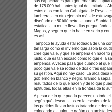
sus capacidades para gobernar una capita
de 175.000 habitantes igual de limitadas. Ah
estos días con la no Cabalgata de Reyes, es
lumbreras, en otro ejemplo más de extravaga
diseñado de 50 kilómetros cuando Sanidad
estáticas. La mujer lleva días preguntándos
Magos, y seguro que lo hace en serio y con 
es así.
Tampoco le ayuda estar rodeada de una cor
tan larga como el invierno que asola la ciu
cree que vale, y que se empeña en hacerlo p
justo, que es tan escaso como lo que ella s
empeños. A veces pasa que cuando el que 
poco que vale se rodea de dos o tres espabi
su gestión. Aquí no hay caso. La alcaldesa 
gobierno en blanco y negro, tirando a sepia,
resultados de lo que hacen y de lo que pue
aptitudes, todas ellas en la frontera de lo suf
A pesar de lo que pueda parecer, no todo el
según qué descansillos en la escalera de la
los partidos llevan lustros tratando de demos
colocando a cualquier gañán con amistades 