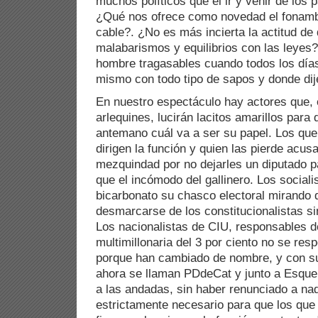
muchos políticos que el ir y venir de los 
¿Qué nos ofrece como novedad el fonambu
cable?. ¿No es más incierta la actitud de
malabarismos y equilibrios con las leyes
hombre tragasables cuando todos los día
mismo con todo tipo de sapos y donde dij
En nuestro espectáculo hay actores que, 
arlequines, lucirán lacitos amarillos par
antemano cuál va a ser su papel. Los que
dirigen la función y quien las pierde acu
mezquindad por no dejarles un diputado p
que el incómodo del gallinero. Los sociali
bicarbonato su chasco electoral mirando 
desmarcarse de los constitucionalistas s
Los nacionalistas de CIU, responsables de
multimillonaria del 3 por ciento no se res
porque han cambiado de nombre, y con s
ahora se llaman PDdeCat y junto a Esque
a las andadas, sin haber renunciado a nad
estrictamente necesario para que los que