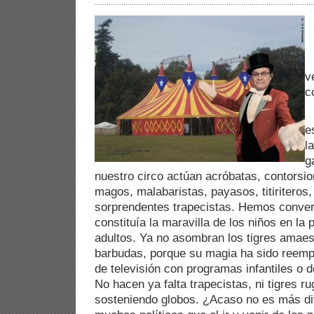
S
v
c
O
e
l
g
nuestro circo actúan acróbatas, contorsion
magos, malabaristas, payasos, titiriteros,
sorprendentes trapecistas. Hemos convert
constituía la maravilla de los niños en la 
adultos. Ya no asombran los tigres amaes
barbudas, porque su magia ha sido reemp
de televisión con programas infantiles o 
No hacen ya falta trapecistas, ni tigres ru
sosteniendo globos. ¿Acaso no es más div