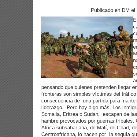
Publicado en DM el
E
c
c
m
e
M
n
c
s
a
pensando que quienes pretenden llegar e
fronteras son simples víctimas del tráfic
consecuencia de una partida para manten
liderazgo. Pero hay algo más. Los inmig
Somalia, Eritrea o Sudan, escapan de las
hambre provocados por guerras tribales.
Africa subsahariana, de Malí, de Chad, de
Centroafricana, lo hacen por la sequía q