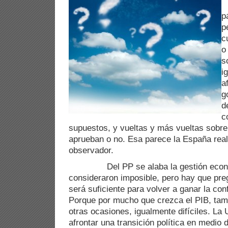
p
p
c
o
s
i
a
g
d
c
supuestos, y vueltas y más vueltas sobre
aprueban o no. Esa parece la España real
observador.
Del PP se alaba la gestión econó
consideraron imposible, pero hay que pre
será suficiente para volver a ganar la con
Porque por mucho que crezca el PIB, tam
otras ocasiones, igualmente difíciles. L
afrontar una transición política en medio