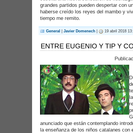
grandes partidos pueden despertar con u
haberse creído los reyes del mambo y vivi
tiempo me remito.
General
|
Javier Domenech
|
19 abril 2018 13
ENTRE EUGENIO Y TIP Y C
Publica
D
d
t
l
r
p
G
anunciado que están contemplando introd
la enseñanza de los niños catalanes con e