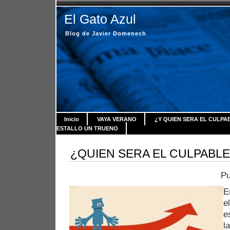
El Gato Azul
Blog de Javier Domenech
Inicio
VAYA VERANO
¿Y QUIEN SERA EL CULPA
ESTALLO UN TRUENO
¿QUIEN SERA EL CULPABLE
Pu
E
e
e
l