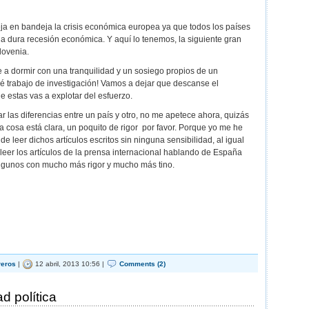
deja en bandeja la crisis económica europea ya que todos los países
na dura recesión económica. Y aquí lo tenemos, la siguiente gran
lovenia.
te a dormir con una tranquilidad y un sosiego propios de un
ué trabajo de investigación! Vamos a dejar que descanse el
e estas vas a explotar del esfuerzo.
ar las diferencias entre un país y otro, no me apetece ahora, quizás
na cosa está clara, un poquito de rigor por favor. Porque yo me he
de leer dichos artículos escritos sin ninguna sensibilidad, al igual
 leer los artículos de la prensa internacional hablando de España
algunos con mucho más rigor y mucho más tino.
reros
|
12 abril, 2013 10:56 |
Comments (2)
d política