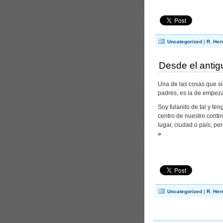
Uncategorized
|
R. Her
Desde el antig
Una de las cosas que s
padres, es la de empezar
Soy fulanito de tal y te
centro de nuestro cont
lugar, ciudad o país; pe
»
Uncategorized
|
R. Her