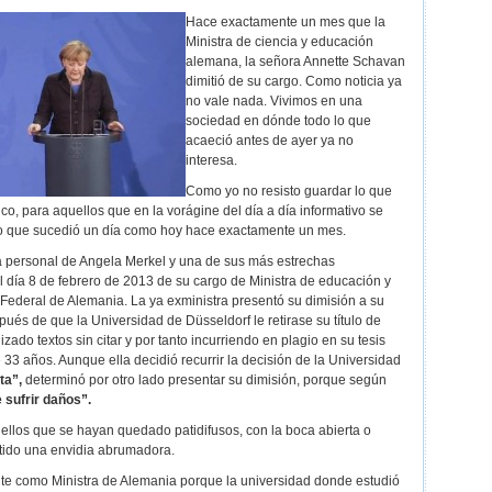
Hace exactamente un
mes que la
Ministra de ciencia y educación
alemana, la señora Annette Schavan
dimitió de su cargo. Como noticia ya
no vale nada. Vivimos en una
sociedad en dónde todo lo que
acaeció antes de ayer ya no
interesa.
Como yo no resisto guardar lo que
ico, para aquellos que en la vorágine del día a día informativo se
 lo que sucedió un día como hoy hace exactamente un mes.
 personal de Angela Merkel y una de sus más estrechas
el día 8 de febrero de 2013 de su cargo de Ministra de educación y
 Federal de Alemania. La ya exministra presentó su dimisión a su
ués de que la Universidad de Düsseldorf le retirase su título de
zado textos sin citar y por tanto incurriendo en plagio en su tesis
33 años. Aunque ella decidió recurrir la decisión de la Universidad
ta”,
determinó por otro lado presentar su dimisión, porque según
 sufrir daños”.
llos que se hayan quedado patidifusos, con la boca abierta o
ido una envidia abrumadora.
te como Ministra de Alemania porque la universidad donde estudió