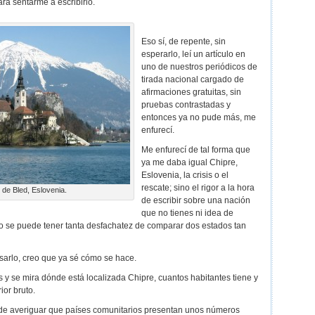
ara sentarme a escribirlo.
Eso sí, de repente, sin
esperarlo, leí un artículo en
uno de nuestros periódicos de
tirada nacional cargado de
afirmaciones gratuitas, sin
pruebas contrastadas y
entonces ya no pude más, me
enfurecí.
Me enfurecí de tal forma que
ya me daba igual Chipre,
Eslovenia, la crisis o el
rescate; sino el rigor a la hora
 de Bled, Eslovenia.
de escribir sobre una nación
que no tienes ni idea de
 se puede tener tanta desfachatez de comparar dos estados tan
rlo, creo que ya sé cómo se hace.
s y se mira dónde está localizada Chipre, cuantos habitantes tiene y
ior bruto.
 de averiguar que países comunitarios presentan unos números