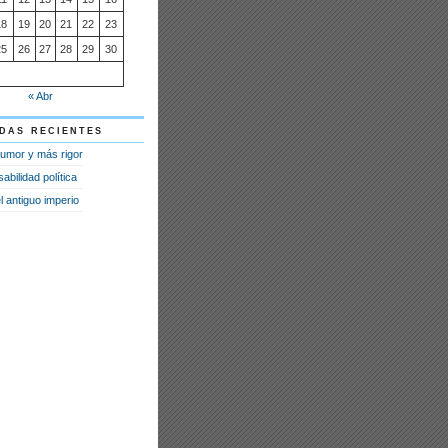
18
19
20
21
22
23
25
26
27
28
29
30
« Abr
das recientes
umor y más rigor
bilidad política
 antiguo imperio