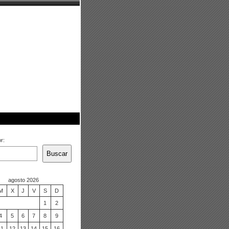
r:
Buscar
agosto 2026
M
X
J
V
S
D
1
2
4
5
6
7
8
9
11
12
13
14
15
16