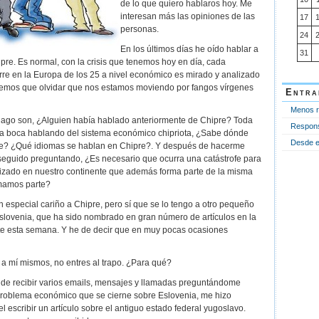
de lo que quiero hablaros hoy. Me
interesan más las opiniones de las
17
personas.
24
En los últimos días he oído hablar a
31
re. Es normal, con la crisis que tenemos hoy en día, cada
re en la Europa de los 25 a nivel económico es mirado y analizado
nemos que olvidar que nos estamos moviendo por fangos vírgenes
Entra
Menos r
ago son, ¿Alguien había hablado anteriormente de Chipre? Toda
Responsa
 la boca hablando del sistema económico chipriota, ¿Sabe dónde
Desde el
e? ¿Qué idiomas se hablan en Chipre?. Y después de hacerme
seguido preguntando, ¿Es necesario que ocurra una catástrofe para
lizado en nuestro continente que además forma parte de la misma
mamos parte?
n especial cariño a Chipre, pero sí que se lo tengo a otro pequeño
slovenia, que ha sido nombrado en gran número de artículos en la
e esta semana. Y he de decir que en muy pocas ocasiones
 a mí mismos, no entres al trapo. ¿Para qué?
 de recibir varios emails, mensajes y llamadas preguntándome
 problema económico que se cierne sobre Eslovenia, me hizo
 escribir un artículo sobre el antiguo estado federal yugoslavo.