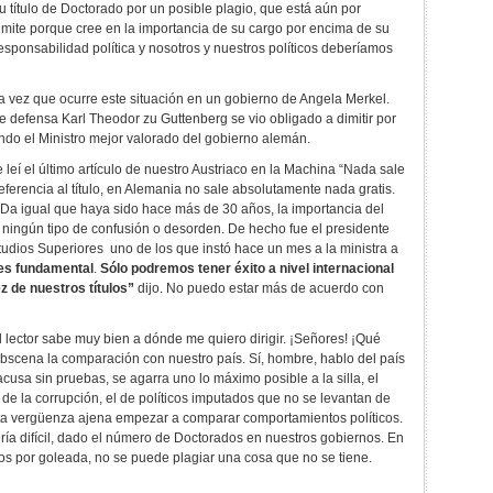
 su título de Doctorado por un posible plagio, que está aún por
dimite porque cree en la importancia de su cargo por encima de su
esponsabilidad política y nosotros y nuestros políticos deberíamos
 vez que ocurre este situación en un gobierno de Angela Merkel.
de defensa Karl Theodor zu Guttenberg se vio obligado a dimitir por
ndo el Ministro mejor valorado del gobierno alemán.
leí el último artículo de nuestro Austriaco en la Machina “Nada sale
eferencia al título, en Alemania no sale absolutamente nada gratis.
. Da igual que haya sido hace más de 30 años, la importancia del
 ningún tipo de confusión o desorden. De hecho fue el presidente
tudios Superiores uno de los que instó hace un mes a la ministra a
 es fundamental
.
Sólo podremos tener éxito a nivel internacional
ez d
e nuestros títulos”
dijo. No puedo estar más de acuerdo con
 lector sabe muy bien a dónde me quiero dirigir. ¡Señores! ¡Qué
obscena la comparación con nuestro país. Sí, hombre, hablo del país
cusa sin pruebas, se agarra uno lo máximo posible a la silla, el
 de la corrupción, el de políticos imputados que no se levantan de
a vergüenza ajena empezar a comparar comportamientos políticos.
ería difícil, dado el número de Doctorados en nuestros gobiernos. En
s por goleada, no se puede plagiar una cosa que no se tiene.