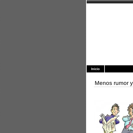
Sigfried y l
Blog de R. Herreros
Inicio
Menos rumor y