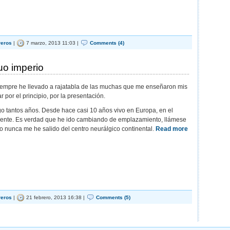
reros
|
7 marzo, 2013 11:03 |
Comments (4)
uo imperio
iempre he llevado a rajatabla de las muchas que me enseñaron mis
 por el principio, por la presentación.
ngo tantos años. Desde hace casi 10 años vivo en Europa, en el
inente. Es verdad que he ido cambiando de emplazamiento, llámese
ro nunca me he salido del centro neurálgico continental.
Read more
reros
|
21 febrero, 2013 16:38 |
Comments (5)