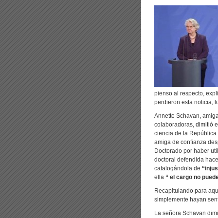
pienso al respecto, expl
perdieron esta noticia,
Annette Schavan, amiga
colaboradoras, dimitió 
ciencia de la República
amiga de confianza desp
Doctorado por haber utili
doctoral defendida hace 
catalogándola de
“injus
ella
“ el cargo no puede
Recapitulando para aque
simplemente hayan sent
La señora Schavan dimi