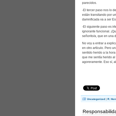
parecidos.
-El tercer paso nos lo 
están transitando por u
damnificada va a ser Es
-El siguiente paso es ir
ignorante funcional. ¡Q
señorito/a, que en una d
No voy a entrar a explic
en otro artículo. Pero u
sentido herido a la hora 
que me sentía herido al
agoreramente. Eso sí, 
Uncategorized
|
R. Her
Responsabilida