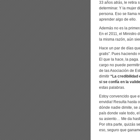
33 años atrás, le retira
determinar. Y la mujer 
persona. Eso se llama r
aprender algo de ello.
Además no es la primera
En el 2011, el Ministro 
la misma razón, aún sie
Hace un par de días que 
gratis”. Pues haciendo r
El que la hace, la paga
cargo no puede permitir
de las Asociación de Es
dimitir
“La credibilidad
si se confía en la valid
estas palabras.
Estoy convencido que el
envidia! Resulta hasta 
dónde nadie dimite, se a
país donde vale todo, el
su asiento… Me da hast
Por otra parte, quizás s
eso, seguro que ganamo