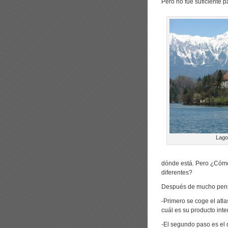
Pero no fue suficiente p
Lago
dónde está. Pero ¿Cómo
diferentes?
Después de mucho pensa
-Primero se coge el atla
cuál es su producto inter
-El segundo paso es el