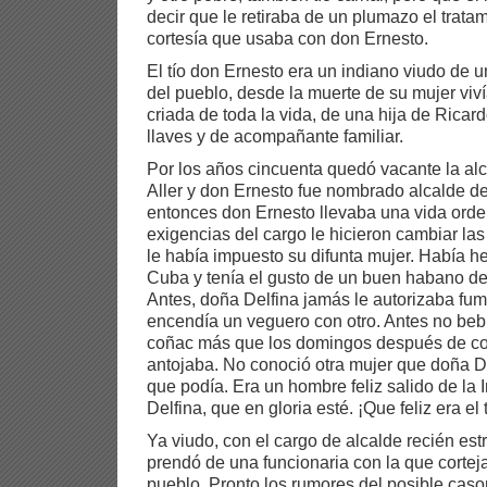
decir que le retiraba de un plumazo el tratam
cortesía que usaba con don Ernesto.
El tío don Ernesto era un indiano viudo de u
del pueblo, desde la muerte de su mujer vi
criada de toda la vida, de una hija de Rica
llaves y de acompañante familiar.
Por los años cincuenta quedó vacante la al
Aller y don Ernesto fue nombrado alcalde d
entonces don Ernesto llevaba una vida orden
exigencias del cargo le hicieron cambiar l
le había impuesto su difunta mujer. Había h
Cuba y tenía el gusto de un buen habano d
Antes, doña Delfina jamás le autorizaba fum
encendía un veguero con otro. Antes no be
coñac más que los domingos después de co
antojaba. No conoció otra mujer que doña D
que podía. Era un hombre feliz salido de la 
Delfina, que en gloria esté. ¡Que feliz era el 
Ya viudo, con el cargo de alcalde recién es
prendó de una funcionaria con la que corteja
pueblo. Pronto los rumores del posible caso