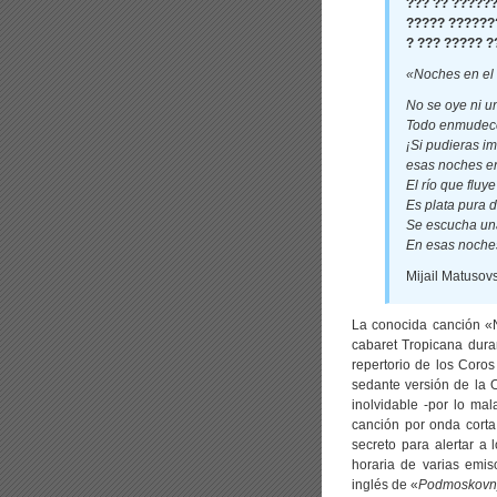
??? ?? ??????
????? ??????
? ??? ????? ?
«Noches en el
No se oye ni un
Todo enmudece
¡Si pudieras im
esas noches en
El río que fluye
Es plata pura d
Se escucha un
En esas noches
Mijail Matusov
La conocida canción «N
cabaret Tropicana dura
repertorio de los Coros
sedante versión de la O
inolvidable -por lo ma
canción por onda corta 
secreto para alertar a 
horaria de varias emiso
inglés de «
Podmoskovn