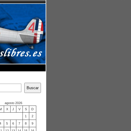
Buscar
agosto 2026
M
X
J
V
S
D
1
2
4
5
6
7
8
9
11
12
13
14
15
16