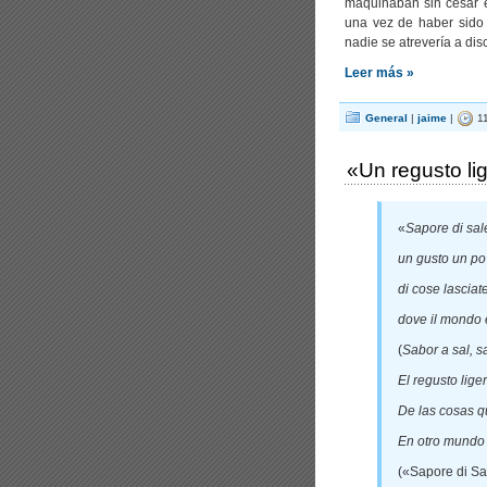
maquinaban sin cesar 
una vez de haber sido t
nadie se atrevería a disc
Leer más »
General
|
jaime
|
11
«Un regusto l
«
Sapore di sal
un gusto un po
di cose lasciat
dove il mondo è
(
Sabor a sal, s
El regusto lig
De las cosas q
En otro mundo d
(«Sapore di Sa