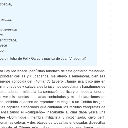
special,
.
estalla,
descansillo
ce
languidece,
crece
gor.
ro», letra de Félix Garzo y música de Joan Viladomat)
a Ley Antitabaco -penúltimo rabotazo de este gobierno malherido-
pisotear colillas y ciudadanos, me atrevo a rememorar, bien sea
a menos conocida del «
Fumando Espero
«, tango sicalíptico que en
 himno rebelde y calavera de la juventud perdularia y tragahumos de
s prudente ir más allá. La corrección política y el miedo a tener el
 a ver mis cuentas bancarias controladas y mis declaraciones de
an cohibido el deseo de reproducir el elogio a un Cohiba insigne,
las coplillas atabacadas que cantaban los reclutas franquistas de
 ensalzando el «caliqueño» inacabable al cual daba yesca una
re «Dominique», hembra militarista y nicotinizada, cuyo perfil
enar las cóleras y decretazos de todas las endiosadas diosecillas
 desde el Olimpo más atiborrado de ídolos que jamás hayan