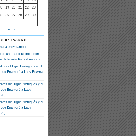
18
19
20
21
22
23
25
26
27
28
29
30
« Jun
as entradas
mana en Estambul
o de un Fauno Remoto con
n de Puerto Rico al Fondo»
tes del Tigre Portugués o El
que Enamoró a Lady Edwina
ntes del Tigre Portugués y el
 que Enamoró a Lady
 (6)
ntes del Tigre Portugués y el
 que Enamoró a Lady
 (5)