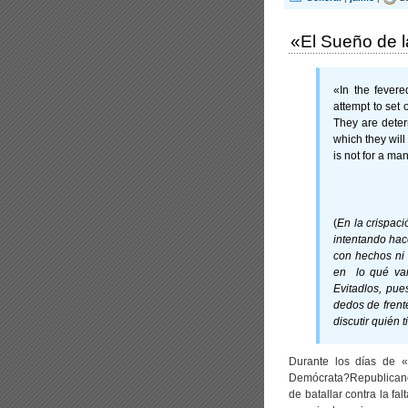
«El Sueño de 
«In the fevere
attempt to set o
They are deter
which they will
is not for a ma
(
En la crispac
intentando hac
con hechos ni
en lo qué van
Evitadlos, pue
dedos de frent
discutir quién 
Durante los días de «
Demócrata?Republicano,
de batallar contra la f