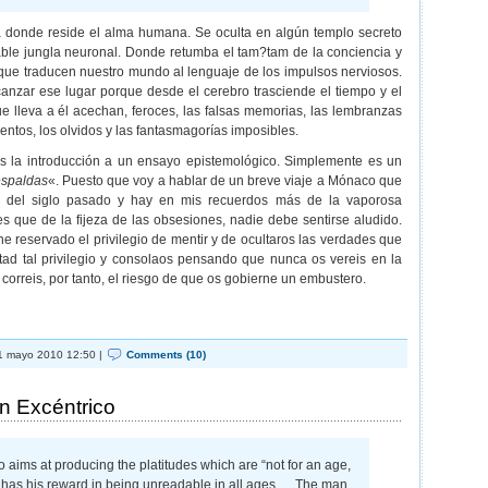
 donde reside el alma humana. Se oculta en algún templo secreto
able jungla neuronal. Donde retumba el tam?tam de la conciencia y
 que traducen nuestro mundo al lenguaje de los impulsos nerviosos.
anzar ese lugar porque desde el cerebro trasciende el tiempo y el
ue lleva a él acechan, feroces, las falsas memorias, las lembranzas
ientos, los olvidos y las fantasmagorías imposibles.
 es la introducción a un ensayo epistemológico. Simplemente es un
espaldas
«. Puesto que voy a hablar de un breve viaje a Mónaco que
s del siglo pasado y hay en mis recuerdos más de la vaporosa
es que de la fijeza de las obsesiones, nadie debe sentirse aludido.
he reservado el privilegio de mentir y de ocultaros las verdades que
ad tal privilegio y consolaos pensando que nunca os vereis en la
 correis, por tanto, el riesgo de que os gobierne un embustero.
 mayo 2010 12:50 |
Comments (10)
n Excéntrico
 aims at producing the platitudes which are “not for an age,
e” has his reward in being unreadable in all ages…. The man