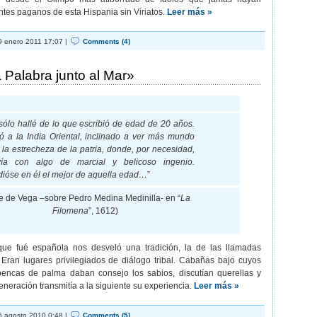
ntes paganos de esta Hispania sin Viriatos.
Leer más »
 enero 2011 17:07 |
Comments (4)
 Palabra junto al Mar»
sólo hallé de lo que escribió de edad de 20 años.
ó a la India Oriental, inclinado a ver más mundo
 la estrecheza de la patria, donde, por necesidad,
vía con algo de marcial y belicoso ingenio.
dióse en él el mejor de aquella edad…
”
e de Vega –sobre Pedro Medina Medinilla- en “
La
Filomena
”, 1612)
que fué española nos desveló una tradición, la de las llamadas
 Eran lugares privilegiados de diálogo tribal. Cabañas bajo cuyos
encas de palma daban consejo los sabios, discutían querellas y
 generación transmitía a la siguiente su experiencia.
Leer más »
 agosto 2010 0:48 |
Comments (5)