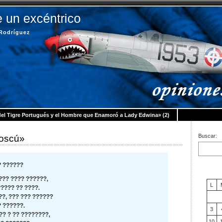
 un excéntrico
 Rodríguez
del Tigre Portugués y el Hombre que Enamoró a Lady Edwina» (2)
Buscar:
oscú»
 ??????
??? ???? ??????,
L
???? ?? ????.
??, ??? ??? ??????
 ??????.
3
?? ? ?? ????????,
10