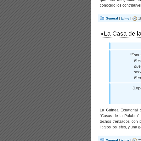
conocido los contribuye
General
|
jaime
|
19
«La Casa de la
“
Esto 
Pas
que
ser
Per
(Lop
La Guinea Ecuatorial 
“Casas de la Palabra”.
techos trenzados con p
litigios los jefes, y una
General
|
jaime
|
25