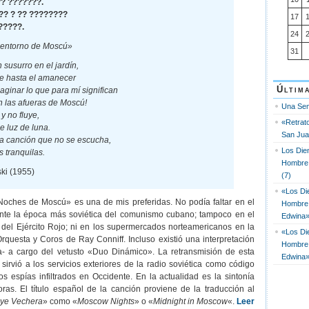
? ???????.
?? ? ?? ????????
17
?????.
24
 entorno de Moscú»
31
 susurro en el jardín,
 hasta el amanecer
Últim
aginar lo que para mí significan
 las afueras de Moscú!
Una Se
 y no fluye,
«Retrat
e luz de luna.
San Jua
a canción que no se escucha,
Los Dien
 tranquilas.
Hombre 
ski (1955)
(7)
«Los Die
oches de Moscú» es una de mis preferidas. No podía faltar en el
Hombre
nte la época más soviética del comunismo cubano; tampoco en el
Edwina»
 del Ejército Rojo; ni en los supermercados norteamericanos en la
«Los Die
rquesta y Coros de Ray Conniff. Incluso existió una interpretación
Hombre
la- a cargo del vetusto «Duo Dinámico». La retransmisión de esta
Edwina»
sirvió a los servicios exteriores de la radio soviética como código
los espías infiltrados en Occidente. En la actualidad es la sintonía
ras. El título español de la canción proviene de la traducción al
ye Vechera
» como «
Moscow Nights
» o «
Midnight in Moscow
«.
Leer