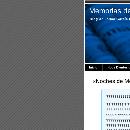
Memorias de
Blog de Jaime García
Inicio
«Los Dientes 
«Noches de M
????????????
?? ?????? ? ?
??? ????? ???
???? ? ????? 
????????????
????? ??????