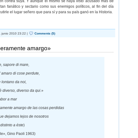
en contra suya. Y aunque él mismo se haya visto acusado más de
an fanático y sectario como sus enemigos políticos, al fin del día
utirle el lugar señero que para sí y para su país ganó en la Historia.
 junio 2010 23:22 |
Comments (5)
igeramente amargo»
e, sapore di mare,
’ amaro di cose perdute,
e lontano da noi,
 diverso, diverso da qui.
»
abor a mar
eramente amargo de las cosas perdidas
ue dejamos lejos de nosotros
istinto a éste
)
le», Gino Paoli 1963)