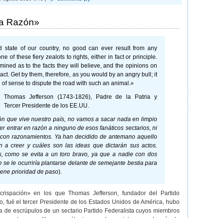
la Razón»
d state of our country, no good can ever result from any
ne of these fiery zealots to rights, either in fact or principle.
mined as to the facts they will believe, and the opinions on
 act. Get by them, therefore, as you would by an angry bull; it
n of sense to dispute the road with such an animal.»
Thomas Jefferson (1743-1826), Padre de la Patria y
Tercer Presidente de los EE.UU.
ión que vive nuestro país, no vamos a sacar nada en limpio
er entrar en razón a ninguno de esos fanáticos sectarios, ni
 con razonamientos. Ya han decidido de antemano aquello
 a creer y cuáles son las ideas que dictarán sus actos.
s, como se evita a un toro bravo, ya que a nadie con dos
e se le ocurriría plantarse delante de semejante bestia para
tiene prioridad de paso
).
crispación» en los que Thomas Jefferson, fundador del Partido
 fué el tercer Presidente de los Estados Unidos de América, hubo
alta de escrúpulos de un sectario Partido Federalista cuyos miembros