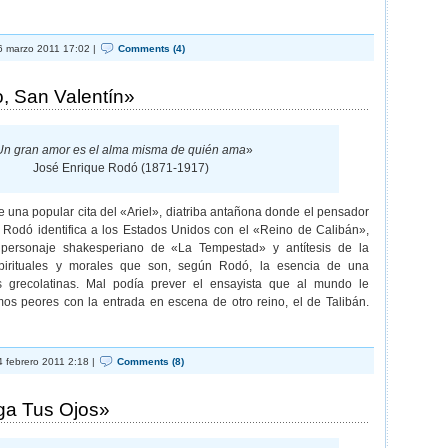
 marzo 2011 17:02 |
Comments (4)
, San Valentín»
Un gran amor es el alma misma de quién ama
»
José Enrique Rodó (1871-1917)
 una popular cita del «Ariel», diatriba antañona donde el pensador
Rodó identifica a los Estados Unidos con el «Reino de Calibán»,
a personaje shakesperiano de «La Tempestad» y antítesis de la
spirituales y morales que son, según Rodó, la esencia de una
s grecolatinas. Mal podía prever el ensayista que al mundo le
os peores con la entrada en escena de otro reino, el de Talibán.
 febrero 2011 2:18 |
Comments (8)
ga Tus Ojos»