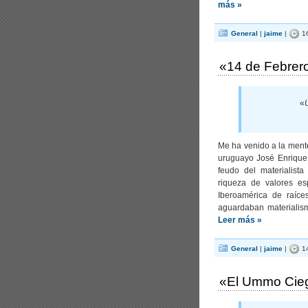
más »
General
|
jaime
|
16
«14 de Febrero
«
Me ha venido a la mente
uruguayo José Enrique 
feudo del materialist
riqueza de valores e
Iberoamérica de raíce
aguardaban materialism
Leer más »
General
|
jaime
|
14
«El Ummo Cie