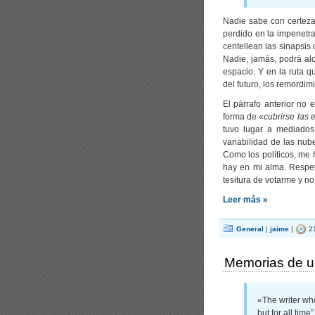
Nadie sabe con certeza
perdido en la impenetr
centellean las sinapsis
Nadie, jamás, podrá alc
espacio. Y en la ruta q
del futuro, los remordim
El párrafo anterior no
forma de «
cubrirse las 
tuvo lugar a mediado
variabilidad de las nub
Como los políticos, me 
hay en mi alma. Respet
tesitura de votarme y no
Leer más »
General
|
jaime
|
21
Memorias de u
«The writer who
but for all tim