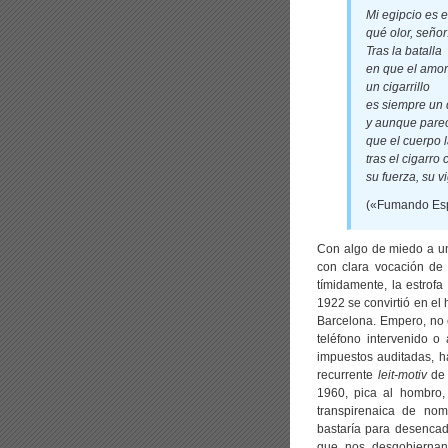
Mi egipcio es e
qué olor, señor
Tras la batalla
en que el amor 
un cigarrillo
es siempre un 
y aunque pare
que el cuerpo 
tras el cigarro 
su fuerza, su vi
(«Fumando Espe
Con algo de miedo a un
con clara vocación de 
tímidamente, la estrof
1922 se convirtió en el
Barcelona. Empero, no e
teléfono intervenido o
impuestos auditadas, h
recurrente
leit-motiv
de 
1960, pica al hombro,
transpirenaica de nomb
bastaría para desencad
que nos desgobiernan