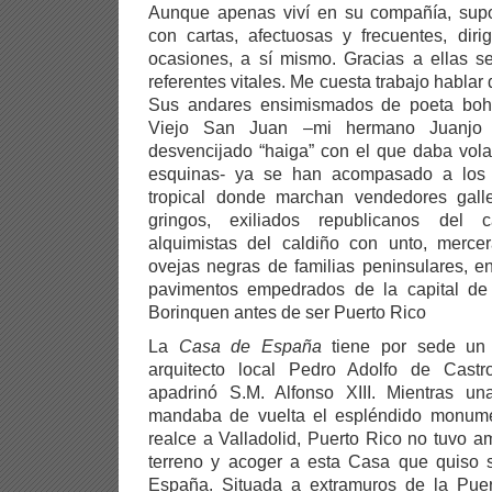
Aunque apenas viví en su compañía, sup
con cartas, afectuosas y frecuentes, diri
ocasiones, a sí mismo. Gracias a ellas s
referentes vitales. Me cuesta trabajo hablar 
Sus andares ensimismados de poeta bohe
Viejo San Juan –mi hermano Juanjo l
desvencijado “haiga” con el que daba vol
esquinas- ya se han acompasado a lo
tropical donde marchan vendedores gall
gringos, exiliados republicanos del 
alquimistas del caldiño con unto, merce
ovejas negras de familias peninsulares, e
pavimentos empedrados de la capital de
Borinquen antes de ser Puerto Rico
La
Casa de España
tiene por sede un e
arquitecto local Pedro Adolfo de Cast
apadrinó S.M. Alfonso XIII. Mientras 
mandaba de vuelta el espléndido monum
realce a Valladolid, Puerto Rico no tuvo 
terreno y acoger a esta Casa que quiso s
España. Situada a extramuros de la Puert