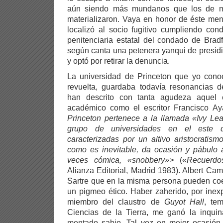
aún siendo más mundanos que los de mi
materializaron. Vaya en honor de éste me
localizó al socio fugitivo cumpliendo con
penitenciaria estatal del condado de Bradf
según canta una petenera yanqui de presidio
y optó por retirar la denuncia.
La universidad de Princeton que yo conoc
revuelta, guardaba todavía resonancias d
han descrito con tanta agudeza aquel 
académico como el escritor Francisco Ay
Princeton pertenece a la llamada «Ivy Le
grupo de universidades en el este 
caracterizadas por un altivo aristocratismo
como es inevitable, da ocasión y pábulo 
veces cómica, «snobbery»>
(«
Recuerdo
Alianza Editorial, Madrid 1983). Albert C
Sartre que en la misma persona pueden coexi
un pigmeo ético. Haber zaherido, por inexp
miembro del claustro de
Guyot Hall
, te
Ciencias de la Tierra, me ganó la inquin
mentado sabio. Tal vez en mejor ocasión,