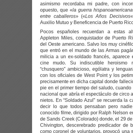
asimismo recordaba mi padre, con incorr
opuesto, que «
la guerra hispanoamericana 
entre caballeros
» («
Los Años Decisivos
«
Auxilio Mutuo y Beneficencia de Puerto Ric
Pocos españoles recuerdan a estas al
Appleton Miles, conquistador de Puerto Ric
del Oeste americano. Salvo los muy cinéfil
que entró en el mundo de las Armas pagán
milicia a un ex-soldado francés, aparece 
cine mudo. Su indiscutible heroismo
“chusquero” ambicioso, ególatra y lenguar
con los oficiales de West Point y los pet
precisamente en dicha capital donde falleci
pie en el primer tiempo del saludo, cuand
nacional que abría el espectáculo de circo a
nietos. En “Soldado Azul” se recuerda la 
decir lo que todos pensaban pero nadie 
conocido filme, dirigido por Ralph Nelson 
de Sands Creek (Colorado) donde, el 29 de
Chivington, descerebrado predicador de bi
como coronel de voluntarios, provocó una s