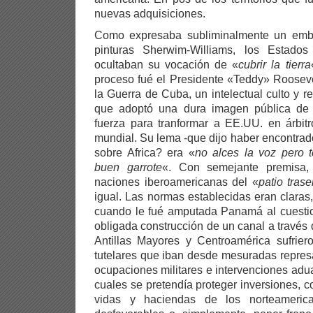
nuevas adquisiciones.
Como expresaba subliminalmente un embl
pinturas Sherwim-Williams, los Estad
ocultaban su vocación de «
cubrir la tierra
proceso fué el Presidente «Teddy» Rooseve
la Guerra de Cuba, un intelectual culto y r
que adoptó una dura imagen pública de 
fuerza para tranformar a EE.UU. en árbitr
mundial. Su lema -que dijo haber encontrado
sobre Africa? era «
no alces la voz pero 
buen garrote
«. Con semejante premisa,
naciones iberoamericanas del «
patio trase
igual. Las normas establecidas eran clara
cuando le fué amputada Panamá al cuestio
obligada construcción de un canal a través de
Antillas Mayores y Centroamérica sufrier
tutelares que iban desde mesuradas repres
ocupaciones militares e intervenciones adu
cuales se pretendía proteger inversiones, c
vidas y haciendas de los norteamerica