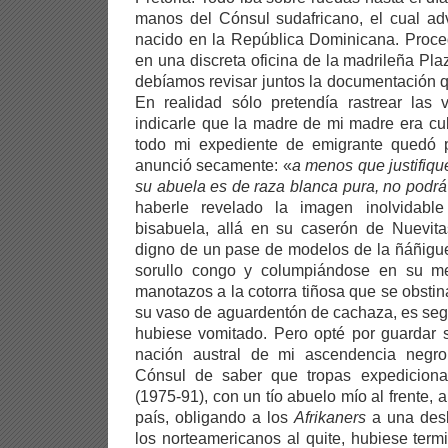
manos del Cónsul sudafricano, el cual ad
nacido en la República Dominicana. Proce
en una discreta oficina de la madrileña P
debíamos revisar juntos la documentación 
En realidad sólo pretendía rastrear las 
indicarle que la madre de mi madre era c
todo mi expediente de emigrante quedó 
anunció secamente: «
a menos que justifiq
su abuela es de raza blanca pura, no podrá 
haberle revelado la imagen inolvidabl
bisabuela, allá en su caserón de Nuevita
digno de un pase de modelos de la ñáñigu
sorullo congo y columpiándose en su me
manotazos a la cotorra tiñosa que se obsti
su vaso de aguardentón de cachaza, es segu
hubiese vomitado. Pero opté por guardar s
nación austral de mi ascendencia negro
Cónsul de saber que tropas expedicion
(1975-91), con un tío abuelo mío al frente, a
país, obligando a los
Afrikaners
a una desb
los norteamericanos al quite, hubiese termi