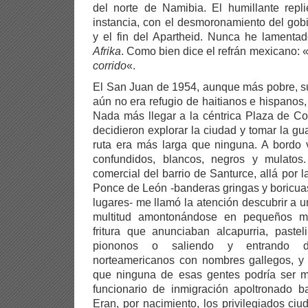
del norte de Namibia. El humillante repl
instancia, con el desmoronamiento del gob
y el fin del Apartheid. Nunca he lamenta
Afrika
. Como bien dice el refrán mexicano: 
corrido
«.
El San Juan de 1954, aunque más pobre, s
aún no era refugio de haitianos e hispanos
Nada más llegar a la céntrica Plaza de C
decidieron explorar la ciudad y tomar la g
ruta era más larga que ninguna. A bordo
confundidos, blancos, negros y mulatos. 
comercial del barrio de Santurce, allá por 
Ponce de León -banderas gringas y boricua
lugares- me llamó la atención descubrir a u
multitud amontonándose en pequeños m
fritura que anunciaban alcapurria, pastel
piononos o saliendo y entrando 
norteamericanos con nombres gallegos, y
que ninguna de esas gentes podría ser mo
funcionario de inmigración apoltronado ba
Eran, por nacimiento, los privilegiados c