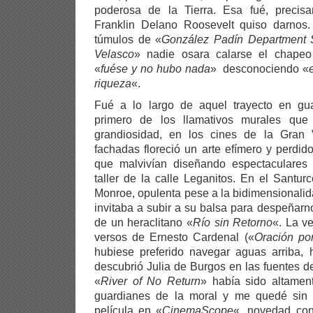
poderosa de la Tierra. Esa fué, precis
Franklin Delano Roosevelt quiso darnos. 
túmulos de «
González Padín Department 
Velasco
» nadie osara calarse el chapeo 
«
fuése y no hubo nada
» desconociendo «
riqueza
«.
Fué a lo largo de aquel trayecto en gu
primero de los llamativos murales que
grandiosidad, en los cines de la Gran 
fachadas floreció un arte efímero y perdid
que malvivían diseñando espectaculares
taller de la calle Leganitos. En el Santu
Monroe, opulenta pese a la bidimensionali
invitaba a subir a su balsa para despeñarno
de un heraclitano «
Río sin Retorno
«. La ve
versos de Ernesto Cardenal («
Oración po
hubiese preferido navegar aguas arriba, 
descubrió Julia de Burgos en las fuentes d
«
River of No Return
» había sido altamen
guardianes de la moral y me quedé sin 
película en «
CinemaScope
«, novedad con