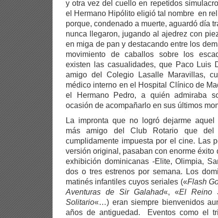
y otra vez del cuello en repetidos simulac
el Hermano Hipólito eligió tal nombre en reli
porque, condenado a muerte, aguardó día tra
nunca llegaron, jugando al ajedrez con pi
en miga de pan y destacando entre los demá
movimiento de caballos sobre los escaq
existen las casualidades, que Paco Luis 
amigo del Colegio Lasalle Maravillas, cu
médico interno en el Hospital Clínico de Ma
el Hermano Pedro, a quién admiraba so
ocasión de acompañarlo en sus últimos mo
La impronta que no logró dejarme aquel a
más amigo del Club Rotario que del 
cumplidamente impuesta por el cine. Las p
versión original, pasaban con enorme éxito 
exhibición dominicanas -Elite, Olimpia, S
dos o tres estrenos por semana. Los domi
matinés infantiles cuyos seriales («
Flash G
Aventuras de Sir Galahad
«, «
El Reino 
Solitario
«…) eran siempre bienvenidos au
años de antiguedad. Eventos como el tri