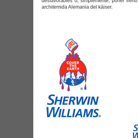
desfavorables o, simplemente, poner freno
architemida Alemania del káiser.