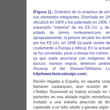
(Figura 1).-
Distintivo de la empresa de pin
sus elementos integrantes. Diseñado en 18
oficializó en 1905 y fue patentado en 1906.
expansión “imperial” de los EE.UU. y, de
estado de ánimo norteamericano e
apropiadamente, la pintura recubre los terr
por los EE.UU. en 1898 (la parte visible d
crudamente a Europa y Africa). En la actuali
se ha convertido, pese a mostar los colores 
ya que suele asociarse con imágenes de
tóxicos, mareas negras, deterioro ambie
Revamp of the Sherwin?Williams L
http//www.fastcodesign.com
).
Recién llegado a España, en aquella conj
llamaron «autarquía», tuve ocasión de 
«Teddy» Roosevelt no habría echado en sa
parientes en una aíslada región montañosa
invitado a una extraña atracción de fe
capturado a un lobo adulto y ganaba algún