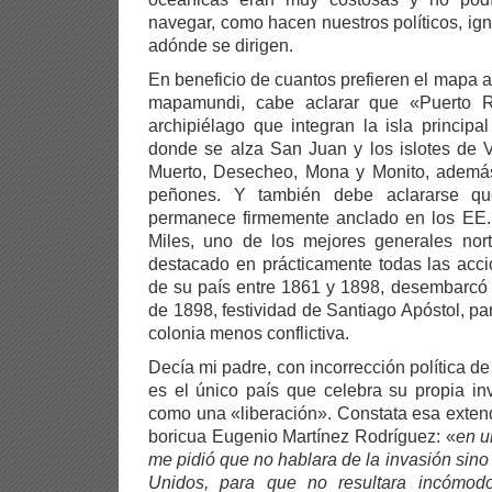
navegar, como hacen nuestros políticos, i
adónde se dirigen.
En beneficio de cuantos prefieren el mapa 
mapamundi, cabe aclarar que «Puerto R
archipiélago que integran la isla principa
donde se alza San Juan y los islotes de 
Muerto, Desecheo, Mona y Monito, además
peñones. Y también debe aclararse que
permanece firmemente anclado en los EE
Miles, uno de los mejores generales nort
destacado en prácticamente todas las acci
de su país entre 1861 y 1898, desembarcó 
de 1898, festividad de Santiago Apóstol, pa
colonia menos conflictiva.
Decía mi padre, con incorrección política d
es el único país que celebra su propia in
como una «liberación». Constata esa extendi
boricua Eugenio Martínez Rodríguez: «
en u
me pidió que no hablara de la invasión sin
Unidos, para que no resultara incómod