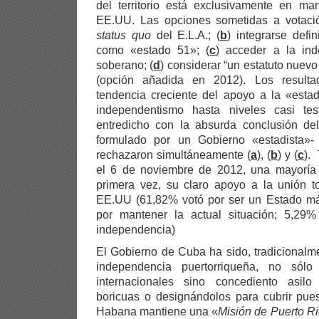
del territorio está exclusivamente en m
EE.UU. Las opciones sometidas a votació
status quo
del E.L.A.; (
b
) integrarse defi
como «estado 51»; (
c
) acceder a la in
soberano; (
d
) considerar “un estatuto nuevo y
(opción añadida en 2012). Los result
tendencia creciente del apoyo a la «esta
independentismo hasta niveles casi tes
entredicho con la absurda conclusión del
formulado por un Gobierno «estadista»-
rechazaron simultáneamente (
a
),
(
b
) y (
c
).
el 6 de noviembre de 2012, una mayoría 
primera vez, su claro apoyo a la unión t
EE.UU (61,82% votó por ser un Estado m
por mantener la actual situación; 5,29
independencia)
El Gobierno de Cuba ha sido, tradicionalme
independencia puertorriqueña, no sól
internacionales sino concediento asilo 
boricuas o designándolos para cubrir pues
Habana mantiene una «
Misión de Puerto R