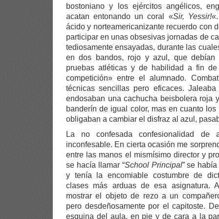
bostoniano y los ejércitos angélicos, e
acatan entonando un coral «
Sir, Yessir!
«
ácido y norteamericanizante recuerdo con 
participar en unas obsesivas jornadas de 
tediosamente ensayadas, durante las cuales 
en dos bandos, rojo y azul, que debían 
pruebas atléticas y de habilidad a fin de
competición» entre el alumnado. Combatí
técnicas sencillas pero eficaces. Jaleab
endosaban una cachucha beisbolera roja 
banderín de igual color, mas en cuanto lo
obligaban a cambiar el disfraz al azul, pasab
La no confesada confesionalidad de a
inconfesable. En cierta ocasión me sorprend
entre las manos el mismísimo director y pro
se hacía llamar “
School Principal
” se habí
y tenía la encomiable costumbre de dic
clases más arduas de esa asignatura. 
mostrar el objeto de rezo a un compañero
pero desdeñosamente por el capitoste. De
esquina del aula, en pie y de cara a la pa