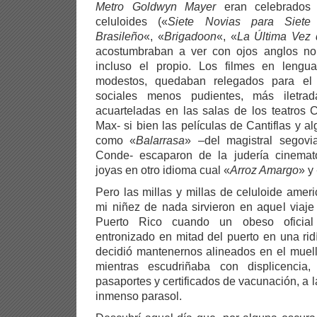
Metro Goldwyn Mayer
eran celebrados 
celuloides («
Siete Novias para Siete
Brasileño
«, «
Brigadoon
«, «
La Última Vez 
acostumbraban a ver con ojos anglos no
incluso el propio. Los filmes en lengu
modestos, quedaban relegados para el
sociales menos pudientes, más iletr
acuarteladas en las salas de los teatros 
Max- si bien las películas de Cantiflas y 
como «
Balarrasa
» –del magistral segov
Conde- escaparon de la judería cinemat
joyas en otro idioma cual «
Arroz Amargo
» y
Pero las millas y millas de celuloide ameri
mi niñez de nada sirvieron en aquel viaj
Puerto Rico cuando un obeso oficial 
entronizado en mitad del puerto en una ri
decidió mantenernos alineados en el muell
mientras escudriñaba con displicencia
pasaportes y certificados de vacunación, a l
inmenso parasol.