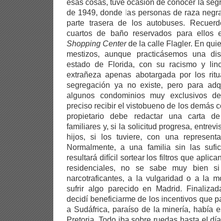
esas cosas, tuve ocasión de conocer la segr
de 1949, donde las personas de raza negra
parte trasera de los autobuses. Recuerd
cuartos de baño reservados para ellos e
Shopping Center
de la calle Flagler. En qu
mestizos, aunque practicásemos una disc
estado de Florida, con su racismo y lin
extrañeza apenas abotargada por los rit
segregación ya no existe, pero para adq
algunos condominios muy exclusivos d
preciso recibir el vistobueno de los demás 
propietario debe redactar una carta de
familiares y, si la solicitud progresa, entre
hijos, si los tuviere, con una representa
Normalmente, a una familia sin las sufic
resultará difícil sortear los filtros que apli
residenciales, no se sabe muy bien s
narcotraficantes, a la vulgaridad o a la
sufrir algo parecido en Madrid. Finaliza
decidí beneficiarme de los incentivos que p
a Sudáfrica, paraíso de la minería, había 
Pretoria. Todo iba sobre ruedas hasta el d