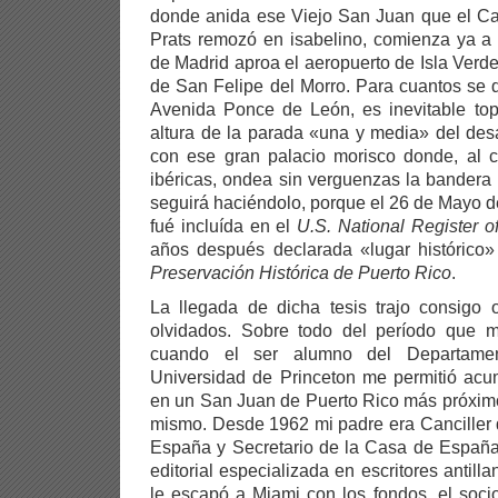
donde anida ese Viejo San Juan que el Ca
Prats remozó en isabelino, comienza ya a 
de Madrid aproa el aeropuerto de Isla Verde 
de San Felipe del Morro. Para cuantos se 
Avenida Ponce de León, es inevitable top
altura de la parada «una y media» del desa
con ese gran palacio morisco donde, al co
ibéricas, ondea sin verguenzas la bandera
seguirá haciéndolo, porque el 26 de Mayo 
fué incluída en el
U.S. National Register of
años después declarada «lugar histórico
Preservación Histórica de Puerto Rico
.
La llegada de dicha tesis trajo consigo 
olvidados. Sobre todo del período que 
cuando el ser alumno del Departame
Universidad de Princeton me permitió acu
en un San Juan de Puerto Rico más próxi
mismo. Desde 1962 mi padre era Canciller
España y Secretario de la Casa de España
editorial especializada en escritores antill
le escapó a Miami con los fondos, el soc