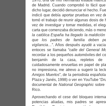
1970, una de mis hermanas estaba matricul
de Madrid. Cuando comprobó lo fácil que
dicho lugar, decidió denunciar el hecho. Fu
indicó que debía aportar pruebas en vez 
tomó el trabajo de reunir algunas dosis de 
vez de investigar y tomar medidas, el eleg
carta que comenzaba diciendo, más o menos,
la católica España ha llegado la maldición
que los padres de familia deben pe
vigilancia…
”. Años después ayudé a vacia
entoces se llamaba “
calle del General M
recordar a los pequeños automóviles del com
benjamín de la casa, repletos de ba
cuidadosamente envueltas en papel de pla
no impresiona, me atrevo a sugerir la lect
Amigos Muertos
”, de la periodista español
Plaza y Janés, 1998) o ver en YouTube “
Dru
documental de
National Geographic
sobre 
Rico.
Aprovechando el cese del bloqueo interna
potencias aliadas, mis padres se apre