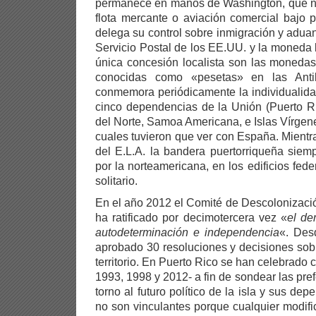
permanece en manos de Washington, que no 
flota mercante o aviación comercial bajo p
delega su control sobre inmigración y adua
Servicio Postal de los EE.UU. y la moneda 
única concesión localista son las monedas
conocidas como «pesetas» en las Anti
conmemora periódicamente la individualida
cinco dependencias de la Unión (Puerto R
del Norte, Samoa Americana, e Islas Vírgene
cuales tuvieron que ver con España.
Mientra
del E.L.A. la bandera puertorriqueña siem
por la norteamericana, en los edificios fed
solitario.
En el año 2012 el Comité de Descolonizaci
ha ratificado por decimotercera vez «
el de
autodeterminación e independencia
«. Des
aprobado 30 resoluciones y decisiones sobre
territorio. En Puerto Rico se han celebrado c
1993, 1998 y 2012- a fin de sondear las pre
torno al futuro político de la isla y sus de
no son vinculantes porque cualquier modific