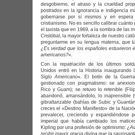
desgobierno, el atraso y la crueldad pro
postrados en la ignorancia e indigencia 
gobernarse por sí mismos y en espera d
cristianismo. No es sencillo calibrar cuánto 
el taxista que en 1969, a la sombra de las m
Cristóbal, la mayor fortaleza de nuestro cató
preguntarme en su lengua materna, que t
¿Es verdad que los españoles estuvieron 
americanos?
«.
Con la repatriación de los últimos sol
Unidos entró en la Historia inaugurando
Siglo Americano
«. El botín de la Guerr
gestionado con pragmatismo: se anexion
Rico y Guam); se retuvo lo retenible (Fili
abandonó, amansándolo, lo inaprensible (C
gibraltarizable (bahías de Subic y Guant
creces el «Destino Manifiesto» de la Naci
prevalecer, creciendo y expandiéndose 
imperial que había cambiado los matice
Kipling por una profesión de optimismo:
¿Ac
recibir mayor gracia divina que la sacrosan