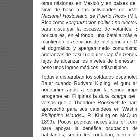
otras misiones en México y en países de l
sirve de base a las actividades del «
Mo
Nacional Hostosiano de Puerto Rico
» (M.I
Rico como «
organización política no elector
para disculpar la escasez de votantes.
boricua es, en el fondo, una batalla más 
mantienen los servicios de inteligencia de
el dogmático y apergaminado comunismo
añoranzas de casi cualquier Capitán Gener
lejos de alcanzar los niveles de bienestar
pese unos logros médicos indiscutibles.
Todavía disparaban los soldados españoles
Baler cuando Rudyard Kipling, el gurú ang
norteamericanos a seguir la senda imp
arrogarse en Filipinas la dura «
carga del
versos que a Theodore Roosevelt le pare
aprovechó para sus cabildeos en Washi
Philippine Islands
«, R. Kipling en McClur
1899). Pocos poemas necesitaba el com
para apoyar la benéfica ocupación de
habitantes, según les contaban, fueron du