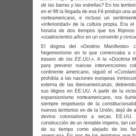
de las barras y las estrellas?
En los territo
en el 98 la llegada de esa Fé produjo una a
norteamericano, e incluso un sentimien
«inferioridad» de la cultura propia. Era el
horaria de dos tiempos que los filipin
«
cuatrocientos años en un convento y cinc
El dogma del «Destino Manifiesto» co
hegemonismo en lo que comenzaba a c
trasero de los EE.UU
.». A la «
Doctrina 
para prevenir nuevas intervenciones co
continente americano, siguió el «
Corolari
prohibía a las naciones europeas inmiscuirs
externa de las iberoamericanas, debiendo
sus litigios en EE.UU. A partir de la victo
expansionismo norteamericano, ora ilumin
siempre respetuoso de la constitucionali
nuevos territorios en de la Unión, dejó de
devino colonialismo a secas. EE.UU.
construcción de un rentable imperio, tan ce
de su tiempo como alejado de los fu
americana. En pos de los territorios que 