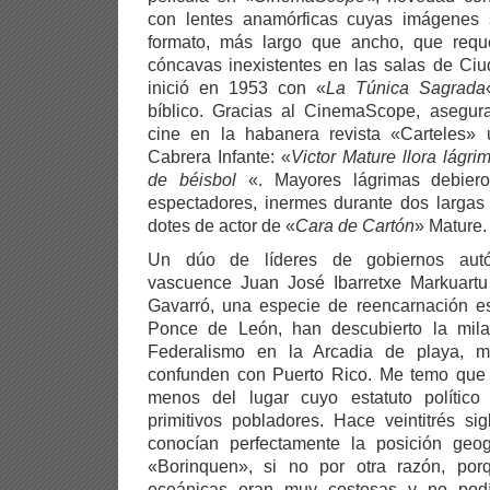
con lentes anamórficas cuyas imágenes
formato, más largo que ancho, que reque
cóncavas inexistentes en las salas de Ciud
inició en 1953 con «
La Túnica Sagrada
bíblico. Gracias al CinemaScope, asegu
cine en la habanera revista «Carteles» 
Cabrera Infante: «
Victor Mature llora lágr
de béisbol
«. Mayores lágrimas debieron
espectadores, inermes durante dos largas 
dotes de actor de «
Cara de Cartón
» Mature.
Un dúo de líderes de gobiernos autó
vascuence Juan José Ibarretxe Markuartu 
Gavarró, una especie de reencarnación e
Ponce de León, han descubierto la mila
Federalismo en la Arcadia de playa, m
confunden con Puerto Rico. Me temo que
menos del lugar cuyo estatuto político
primitivos pobladores. Hace veintitrés si
conocían perfectamente la posición geo
«Borinquen», si no por otra razón, por
oceánicas eran muy costosas y no podía