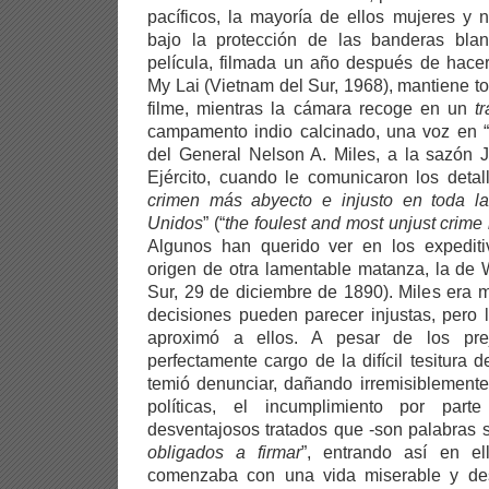
pacíficos, la mayoría de ellos mujeres y 
bajo la protección de las banderas bla
película, filmada un año después de hace
My Lai (Vietnam del Sur, 1968), mantiene tod
filme, mientras la cámara recoge en un
t
campamento indio calcinado, una voz en “
del General Nelson A. Miles, a la sazón 
Ejército, cuando le comunicaron los detal
crimen más abyecto e injusto en toda la
Unidos
” (“
the foulest and most unjust crime
Algunos han querido ver en los expedit
origen de otra lamentable matanza, la de
Sur, 29 de diciembre de 1890). Miles era 
decisiones pueden parecer injustas, pero l
aproximó a ellos. A pesar de los prej
perfectamente cargo de la difícil tesitura 
temió denunciar, dañando irremisiblemente
políticas, el incumplimiento por par
desventajosos tratados que -son palabras s
obligados a firmar
”, entrando así en el
comenzaba con una vida miserable y des