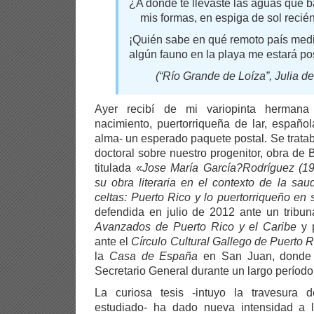
¿A dónde te llevaste las ag
mis formas, en espiga de sol recién
¡Quién sabe en qué remoto pa
algún fauno en la playa me estará p
(“Río Grande de Loíza”, Julia d
Ayer recibí de mi variopinta hermana
nacimiento, puertorriqueña de lar, españo
alma- un esperado paquete postal. Se trata
doctoral sobre nuestro progenitor, obra de 
titulada «
Jose María García?Rodríguez (191
su obra literaria en el contexto de la sa
celtas: Puerto Rico y lo puertorriqueño en s
defendida en julio de 2012 ante un tribun
Avanzados de Puerto Rico y el Caribe
y 
ante el
Círculo Cultural Gallego de Puerto R
la
Casa de España
en San Juan, donde e
Secretario General durante un largo período
La curiosa tesis -intuyo la travesura d
estudiado- ha dado nueva intensidad a 