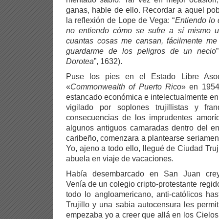
ganas, hable de ello. Recordar a aquel p
la reflexión de Lope de Vega: “
Entiendo lo
no entiendo cómo se sufre a sí mismo u
cuantas cosas me cansan, fácilmente me
guardarme de los peligros de un necio
Dorotea
”, 1632).
Puse los pies en el Estado Libre Aso
«
Commonwealth of Puerto Rico
» en 1954
estancado económica e intelectualmente en
vigilado por soplones trujillistas y fra
consecuencias de los imprudentes amorí
algunos antiguos camaradas dentro del ent
caribeño, comenzara a plantearse seriamente
Yo, ajeno a todo ello, llegué de Ciudad Tru
abuela en viaje de vacaciones.
Había desembarcado en San Juan crey
Venía de un colegio cripto-protestante regi
todo lo angloamericano, anti-católicos ha
Trujillo y una sabia autocensura les permit
empezaba yo a creer que allá en los Cielo