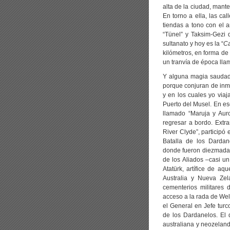
alta de la ciudad, mant
En torno a ella, las ca
tiendas a tono con el 
“Tünel” y Taksim-Gezi 
sultanato y hoy es la “
Ca
kilómetros, en forma de
un tranvía de época lla
Y alguna magia saudados
porque conjuran de inme
y en los cuales yo viaj
Puerto del Musel. En es
llamado “Maruja y Aur
regresar a bordo. Extr
River Clyde”, participó
Batalla de los Darda
donde fueron diezmadas 
de los Aliados –casi un
Atatürk, artífice de aq
Australia y Nueva Zel
cementerios militares 
acceso a la rada de Wel
el General en Jefe turc
de los Dardanelos. El d
australiana y neozeland