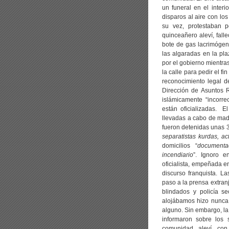
un funeral en el inter
disparos al aire con los
su vez, protestaban 
quinceañero aleví, fal
bote de gas lacrimógen
las algaradas en la pl
por el gobierno mientra
la calle para pedir el fi
reconocimiento legal d
Dirección de Asuntos R
islámicamente “incorrec
están oficializadas. E
llevadas a cabo de mad
fueron detenidas unas 38
separatistas kurdas, a
domicilios “
documenta
incendiario
”. Ignoro e
oficialista, empeñada en
discurso franquista. L
paso a la prensa extran
blindados y policía s
alojábamos hizo nunca 
alguno. Sin embargo, la 
informaron sobre los 
comunidad aleví con 