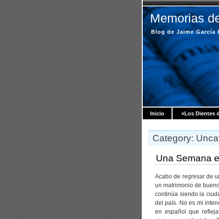
Memorias de
Blog de Jaime García
Inicio
«Los Dientes 
Category: Unca
Una Semana e
Acabo de regresar de u
un matrimonio de bueno
continúa siendo la ciud
del país. No es mi inte
en español que refleja