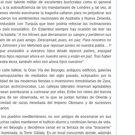
 al nulo talento militar de excelentes burócratas como el general
, a la autosuficiencia de los mandamases de Londres y, tal vez, al
ienes viendo avecinarse la tragedia callaron para no perjudicar sus
acieron los sentimientos nacionales de Australia y Nueva Zelanda,
durable con Turquía que bien podría reforzar las inclinaciones
an país eurasiático. En Estambul siempre hay ocasión de leer las
la batalla: “
A los héroes que derramaron su sangre y perdieron sus
elo de un país amigo. Descansad, pues, en paz. Para nosotros no
os Johnnies y los Mehmets que reposan juntos en nuestra patria… Y
que enviastéis a vuestros hijos desde lejanos países, enjugad
tros hijos reposan ahora en nuestro seno y están en paz. Tras haber
stra tierra, también ellos son ahora hijos nuestros
”.
alle Istiklal, la Gran Vía del Beyoglu, antiguos edificios, galerías
 barroquizantes de mediados del siglo pasado, eclipsados por la
idad de las modernas tiendas o inversiones inmobiliarias de Zara,
rcas archiconocidas. Las callejas laterales reservan agradables
ean aventurarse a curiosear por ellas. Entre los rieles del tranvía
gna de ser observada, en la que se juntan turistas de Oriente y
ariedad de razas heredada del Imperio Otomano y de sucesivos
canos.
 los pueblos mediterráneos, no son amigos de encerrarse en sus
chas calles mantienen el bullicio diurno y continúan llenas de vida.
 en Beyoglu y decidimos cenar en la terraza de una “brasserie”
, iluminada, la Torre Gálata. Es un local concurrido donde, además