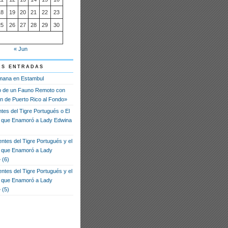
18
19
20
21
22
23
25
26
27
28
29
30
« Jun
as entradas
mana en Estambul
o de un Fauno Remoto con
n de Puerto Rico al Fondo»
tes del Tigre Portugués o El
que Enamoró a Lady Edwina
ntes del Tigre Portugués y el
 que Enamoró a Lady
 (6)
ntes del Tigre Portugués y el
 que Enamoró a Lady
 (5)