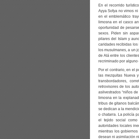
En el recorrido turíst
Ayya Sofya no vimos ni
en el emblemático tray
limosna en el casco an
oportunidad de pesarse
sexos. Piden sin aspa
pilares del Islam y au
caridades recibidas los
los musulmanes, a un j
de Alá entre los cliente
recriminado por alguno 
Por el contrario, en el 
las mezquitas Nueva y 
transbordadores, cor
retrovisores de los aut
asilvestrados “niños d
limosna en la explanada
tribus de gitanos balc
se dedican a la mendici
o chatarra. La policía 
el tejido social como
autoridades locales in
mientras los gobiernos
desean ni asimilación ni