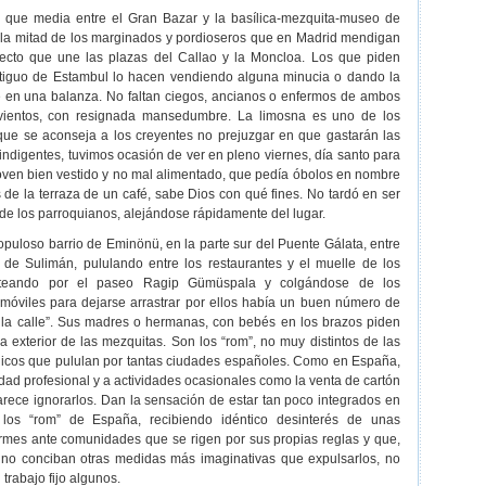
ico que media entre el Gran Bazar y la basílica-mezquita-museo de
 la mitad de los marginados y pordioseros que en Madrid mendigan
ecto que une las plazas del Callao y la Moncloa. Los que piden
tiguo de Estambul lo hacen vendiendo alguna minucia o dando la
 en una balanza. No faltan ciegos, ancianos o enfermos de ambos
vientos, con resignada mansedumbre. La limosna es uno de los
nque se aconseja a los creyentes no prejuzgar en que gastarán las
 indigentes, tuvimos ocasión de ver en pleno viernes, día santo para
oven bien vestido y no mal alimentado, que pedía óbolos en nombre
s de la terraza de un café, sabe Dios con qué fines. No tardó en ser
de los parroquianos, alejándose rápidamente del lugar.
populoso barrio de Eminönü, en la parte sur del Puente Gálata, entre
de Sulimán, pululando entre los restaurantes y el muelle de los
reteando por el paseo Ragip Gümüspala y colgándose de los
omóviles para dejarse arrastrar por ellos había un buen número de
e la calle”. Sus madres o hermanas, con bebés en los brazos piden
 exterior de las mezquitas. Son los “rom”, no muy distintos de las
ánicos que pululan por tantas ciudades españoles. Como en España,
dad profesional y a actividades ocasionales como la venta de cartón
parece ignorarlos. Dan la sensación de estar tan poco integrados en
 los “rom” de España, recibiendo idéntico desinterés de unas
ermes ante comunidades que se rigen por sus propias reglas y que,
 no conciban otras medidas más imaginativas que expulsarlos, no
 trabajo fijo algunos.