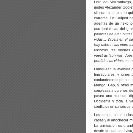
Lord del Almirantazgo,
inglés Alexander Godley
silencio culpable de qu
carreras. En Galípoli n
además de un nexo per
occidentalistas del gr
palabras de Atatürk tras 
vidas… Yacéis en el su
hay diferencias entre l
vosotras, las madres 
vuestras lágrimas. Vues
perdido sus vidas en nue
Flanquean la avenida o c
finiseculares, y cines
contundente impersonal
Mango, Gap, y otras ma
sorpresas a quienes des
pasea una multitud, di
Occidente y toda la v
conflictos en países cer
Los turcos, como todos
casas y al anochecer mu
La animación es grande
desde la cual se divisa