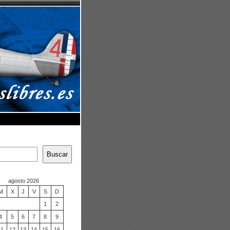
Buscar
agosto 2026
M
X
J
V
S
D
1
2
4
5
6
7
8
9
11
12
13
14
15
16