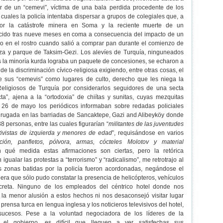
ior de un “cemevi”, víctima de una bala perdida procedente de los
 cuales la policía intentaba dispersar a grupos de colegiales que, a
por la catástrofe minera en Soma y la reciente muerte de un
lecido tras nueve meses en coma a consecuencia del impacto de un
o en el rostro cuando salió a comprar pan durante el comienzo de
aza y parque de Taksim-Gezi. Los alevíes de Turquía, ninguneados
s la minoría kurda lograba un paquete de concesiones, se echaron a
n de la discriminación cívico-religiosa exigiendo, entre otras cosas, el
e sus “cemevis” como lugares de culto, derecho que les niega la
eligiosos de Turquía por considerarlos seguidores de una secta
ta”, ajena a la “ortodoxia” de chiítas y sunitas, cuyas mezquitas
l 26 de mayo los periódicos informaban sobre redadas policiales
rugada en las barriadas de Sancaktepe, Gazi and Alibeyköy donde
 personas, entre las cuales figurarían “
militantes de las juventudes
ctivistas de izquierda y menores de edad
”, requisándose en varios
ción, panfletos, pólvora, armas, cócteles Molotov y material
n qué medida estas afirmaciones son ciertas, pero la retórica
 igualar las protestas a “terrorismo” y “radicalismo”, me retrotrajo al
as zonas batidas por la policía fueron acordonadas, negándose el
jera que sólo pudo constatar la presencia de helicópteros, vehículos
ecreta. Ninguno de los empleados del céntrico hotel donde nos
la menor alusión a estos hechos ni nos desaconsejó visitar lugar
prensa turca en lengua inglesa y los noticieros televisivos del hotel,
sucesos. Pese a la voluntad negociadora de los líderes de la
el gobierno, es difícil que lleguen a ver satisfechas sus