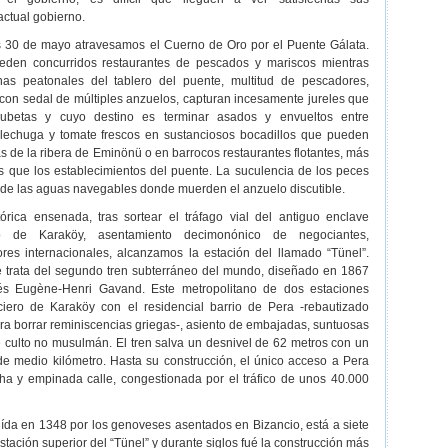
actual gobierno.
es 30 de mayo atravesamos el Cuerno de Oro por el Puente Gálata.
eden concurridos restaurantes de pescados y mariscos mientras
as peatonales del tablero del puente, multitud de pescadores,
 con sedal de múltiples anzuelos, capturan incesamente jureles que
ubetas y cuyo destino es terminar asados y envueltos entre
lechuga y tomate frescos en sustanciosos bocadillos que pueden
las de la ribera de Eminönü o en barrocos restaurantes flotantes, más
que los establecimientos del puente. La suculencia de los peces
 de las aguas navegables donde muerden el anzuelo discutible.
tórica ensenada, tras sortear el tráfago vial del antiguo enclave
io de Karaköy, asentamiento decimonónico de negociantes,
ores internacionales, alcanzamos la estación del llamado “Tünel”.
 trata del segundo tren subterráneo del mundo, diseñado en 1867
cés Eugène-Henri Gavand. Este metropolitano de dos estaciones
anciero de Karaköy con el residencial barrio de Pera -rebautizado
ara borrar reminiscencias griegas-, asiento de embajadas, suntuosas
 culto no musulmán. El tren salva un desnivel de 62 metros con un
de medio kilómetro. Hasta su construcción, el único acceso a Pera
cha y empinada calle, congestionada por el tráfico de unos 40.000
uída en 1348 por los genoveses asentados en Bizancio, está a siete
tación superior del “Tünel” y durante siglos fué la construcción más