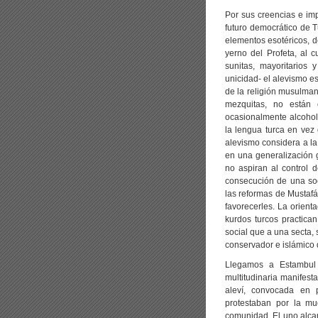
Por sus creencias e imp
futuro democrático de 
elementos esotéricos, de
yerno del Profeta, al
sunitas, mayoritarios 
unicidad- el alevismo es
de la religión musulman
mezquitas, no están 
ocasionalmente alcohol. 
la lengua turca en vez 
alevismo considera a la 
en una generalización 
no aspiran al control 
consecución de una so
las reformas de Mustafá
favorecerles. La orient
kurdos turcos practica
social que a una secta,
conservador e islámico 
Llegamos a Estambul
multitudinaria manifes
aleví, convocada en 
protestaban por la m
comunidad. El uno alcan