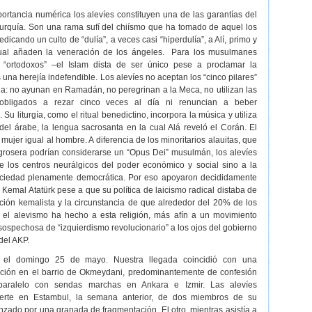
ortancia numérica los alevíes constituyen una de las garantías del
Turquía. Son una rama sufí del chiísmo que ha tomado de aquel los
dicando un culto de “dulía”, a veces casi “hiperdulía”, a Alí, primo y
 cual añaden la veneración de los ángeles. Para los musulmanes
y “ortodoxos” –el Islam dista de ser único pese a proclamar la
 una herejía indefendible. Los alevíes no aceptan los “cinco pilares”
a: no ayunan en Ramadán, no peregrinan a la Meca, no utilizan las
obligados a rezar cinco veces al día ni renuncian a beber
Su liturgía, como el ritual benedictino, incorpora la música y utiliza
del árabe, la lengua sacrosanta en la cual Alá reveló el Corán. El
mujer igual al hombre. A diferencia de los minoritarios alauitas, que
grosera podrían considerarse un “Opus Dei” musulmán, los alevíes
de los centros neurálgicos del poder económico y social sino a la
ciedad plenamente democrática. Por eso apoyaron decididamente
 Kemal Atatürk pese a que su política de laicismo radical distaba de
ación kemalista y la circunstancia de que alrededor del 20% de los
n el alevismo ha hecho a esta religión, más afín a un movimiento
 sospechosa de “izquierdismo revolucionario” a los ojos del gobierno
del AKP.
 el domingo 25 de mayo. Nuestra llegada coincidió con una
tación en el barrio de Okmeydani, predominantemente de confesión
paralelo con sendas marchas en Ankara e Izmir. Las alevíes
uerte en Estambul, la semana anterior, de dos miembros de su
zado por una granada de fragmentación. El otro, mientras asistía a