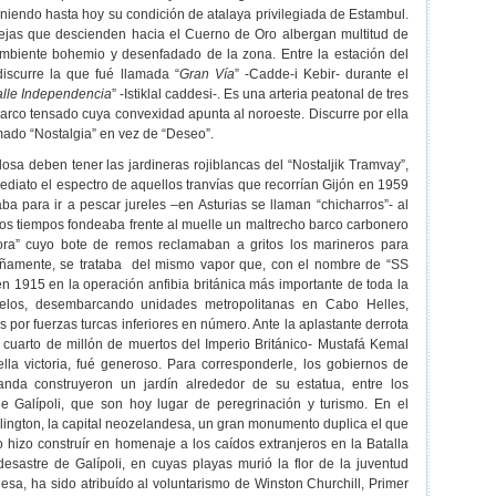
eniendo hasta hoy su condición de atalaya privilegiada de Estambul.
llejas que descienden hacia el Cuerno de Oro albergan multitud de
ambiente bohemio y desenfadado de la zona. Entre la estación del
discurre la que fué llamada “
Gran Vía
” -Cadde-i Kebir- durante el
lle Independencia
” -Istiklal caddesi-. Es una arteria peatonal de tres
 arco tensado cuya convexidad apunta al noroeste. Discurre por ella
mado “Nostalgia” en vez de “Deseo”.
a deben tener las jardineras rojiblancas del “Nostaljik Tramvay”,
diato el espectro de aquellos tranvías que recorrían Gijón en 1959
aba para ir a pescar jureles –en Asturias se llaman “chicharros”- al
os tiempos fondeaba frente al muelle un maltrecho barco carbonero
ora” cuyo bote de remos reclamaban a gritos los marineros para
añamente, se trataba del mismo vapor que, con el nombre de “SS
 en 1915 en la operación anfibia británica más importante de toda la
nelos, desembarcando unidades metropolitanas en Cabo Helles,
por fuerzas turcas inferiores en número. Ante la aplastante derrota
 cuarto de millón de muertos del Imperio Británico- Mustafá Kemal
uella victoria, fué generoso. Para corresponderle, los gobiernos de
anda construyeron un jardín alrededor de su estatua, entre los
de Galípoli, que son hoy lugar de peregrinación y turismo. En el
lington, la capital neozelandesa, un gran monumento duplica el que
o hizo construír en homenaje a los caídos extranjeros en la Batalla
esastre de Galípoli, en cuyas playas murió la flor de la juventud
esa, ha sido atribuído al voluntarismo de Winston Churchill, Primer