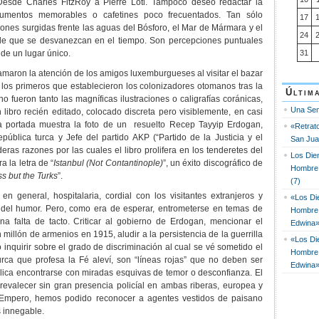
 Desde Charles FitzRoy a Pierre Loti. Tampoco deseo redactar la
umentos memorables o cafetines poco frecuentados. Tan sólo
17
nes surgidas frente las aguas del Bósforo, el Mar de Mármara y el
24
de que se desvanezcan en el tiempo. Son percepciones puntuales
 de un lugar único.
31
amaron la atención de los amigos luxemburgueses al visitar el bazar
e los primeros que establecieron los colonizadores otomanos tras la
Últim
o fueron tanto las magníficas ilustraciones o caligrafías coránicas,
Una Se
 libro recién editado, colocado discreta pero visiblemente, en casi
a portada muestra la foto de un resuelto Recep Tayyip Erdogan,
«Retrat
epública turca y Jefe del partido AKP (“Partido de la Justicia y el
San Jua
eras razones por las cuales el libro prolifera en los tenderetes del
Los Dien
a la letra de “
Istanbul (Not Contantinople)
”, un éxito discográfico de
Hombre 
s but the Turks
”.
(7)
en general, hospitalaria, cordial con los visitantes extranjeros y
«Los Die
del humor. Pero, como era de esperar, entrometerse en temas de
Hombre
una falta de tacto. Criticar al gobierno de Erdogan, mencionar el
Edwina»
millón de armenios en 1915, aludir a la persistencia de la guerrilla
«Los Die
 inquirir sobre el grado de discriminación al cual se vé sometido el
Hombre
rca que profesa la Fé aleví, son “líneas rojas” que no deben ser
Edwina»
lica encontrarse con miradas esquivas de temor o desconfianza. El
revalecer sin gran presencia policíal en ambas riberas, europea y
. Empero, hemos podido reconocer a agentes vestidos de paisano
s innegable.