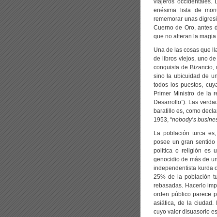
viajeros occidentales.
enésima lista de mon
rememorar unas digresio
Cuerno de Oro, antes 
que no alteran la magia
Una de las cosas que ll
de libros viejos, uno d
conquista de Bizancio, n
sino la ubicuidad de un
todos los puestos, cuy
Primer Ministro de la r
Desarrollo”). Las verdad
baratillo es, como declar
1953, “
nobody’s busines
La población turca es, 
posee un gran sentido 
política o religión es 
genocidio de más de un 
independentista kurda o
25% de la población tu
rebasadas. Hacerlo imp
orden público parece p
asiática, de la ciudad
cuyo valor disuasorio e