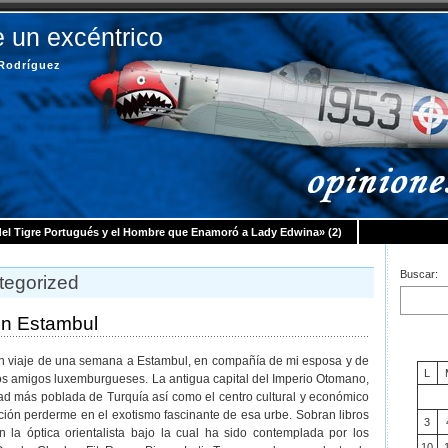
 un excéntrico
 Rodríguez
del Tigre Portugués y el Hombre que Enamoró a Lady Edwina» (2)
Buscar:
tegorized
n Estambul
n viaje de una semana a Estambul, en compañía de mi esposa y de
L
s amigos luxemburgueses. La antigua capital del Imperio Otomano,
ad más poblada de Turquía así como el centro cultural y económico
nción perderme en el exotismo fascinante de esa urbe. Sobran libros
3
n la óptica orientalista bajo la cual ha sido contemplada por los
10