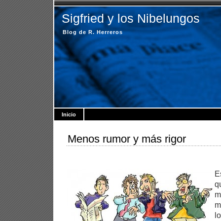
Sigfried y los Nibelungos
Blog de R. Herreros
Inicio
Menos rumor y más rigor
E
q
m
m
l