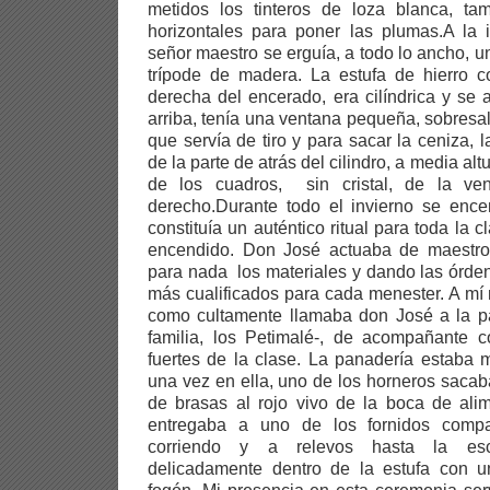
metidos los tinteros de loza blanca, ta
horizontales para poner las plumas.A la 
señor maestro se erguía, a todo lo ancho, 
trípode de madera. La estufa de hierro c
derecha del encerado, era cilíndrica y se 
arriba, tenía una ventana pequeña, sobresal
que servía de tiro y para sacar la ceniza, 
de la parte de atrás del cilindro, a media al
de los cuadros, sin cristal, de la ven
derecho.Durante todo el invierno se ence
constituía un auténtico ritual para toda la 
encendido. Don José actuaba de maestro
para nada los materiales y dando las órden
más cualificados para cada menester. A mí m
como cultamente llamaba don José a la pa
familia, los Petimalé-, de acompañante
fuertes de la clase. La panadería estaba 
una vez en ella, uno de los horneros saca
de brasas al rojo vivo de la boca de ali
entregaba a uno de los fornidos compañ
corriendo y a relevos hasta la esc
delicadamente dentro de la estufa con 