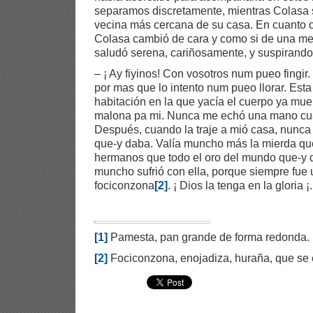
separamos discretamente, mientras Colasa s
vecina más cercana de su casa. En cuanto ce
Colasa cambió de cara y como si de una met
saludó serena, cariñosamente, y suspirando 
– ¡ Ay fiyinos! Con vosotros num pueo fingir
por mas que lo intento num pueo llorar. Est
habitación en la que yacía el cuerpo ya mue
malona pa mi. Nunca me echó una mano cua
Después, cuando la traje a mió casa, nunca 
que-y daba. Valía muncho más la mierda qu
hermanos que todo el oro del mundo que-y d
muncho sufrió con ella, porque siempre fue
fociconzona
[2]
. ¡ Dios la tenga en la gloria ¡
[1]
Pamesta, pan grande de forma redonda.
[2]
Fociconzona, enojadiza, huraña, que se e