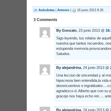
Anécdotas
|
Antonio
|
18 junio 2013 8:26
3 Comments
By Gonzalo
, 23 junio 2013 @
16
Sigo leyendo, tus relatos de aquel
nuestra que tantos recuerdos, nos
estupenda memoria provocandono
Saludos.
By alejandrina
, 24 junio 2013 @
Una leccion de sinceridad y al m
hipocresia bien entendida,la vida 
desencuentros e ingratitudes….co
agradezco d. Alberto que con su pa
gracejo nos haya echo reir…. antes
By alejandrina
, 24 junio 2013 @