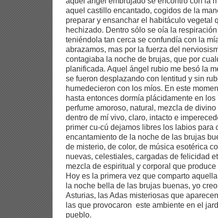
aquel ángel embrujado se encontró con la mí
aquel castillo encantado, cogidos de la man
preparar y ensanchar el habitáculo vegetal q
hechizado. Dentro sólo se oía la respiración
teniéndola tan cerca se confundía con la mía
abrazamos, mas por la fuerza del nerviosi
contagiaba la noche de brujas, que por cualq
planificada. Aquel ángel rubio me besó la me
se fueron desplazando con lentitud y sin ru
humedecieron con los míos. En este momen
hasta entonces dormía plácidamente en los 
perfume amoroso, natural, mezcla de divin
dentro de mí vivo, claro, intacto e imperec
primer cu-cú dejamos libres los labios para c
encantamiento de la noche de las brujas bu
de misterio, de color, de música esotérica c
nuevas, celestiales, cargadas de felicidad e
mezcla de espiritual y corporal que produce 
Hoy es la primera vez que comparto aquell
la noche bella de las brujas buenas, yo cre
Asturias, las Adas misteriosas que aparecen
las que provocaron este ambiente en el jard
pueblo.