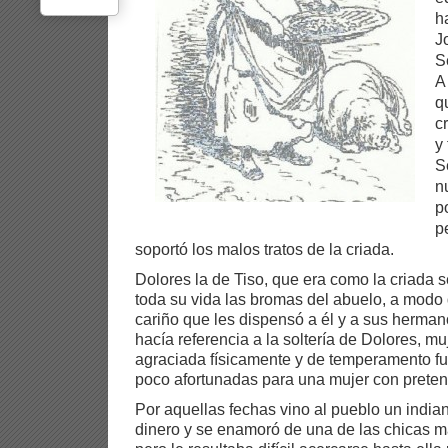
h
J
S
A
q
c
y
S
n
p
p
soportó los malos tratos de la criada.
Dolores la de Tiso, que era como la criada s
toda su vida las bromas del abuelo, a modo 
cariño que les dispensó a él y a sus herma
hacía referencia a la soltería de Dolores, m
agraciada físicamente y de temperamento fu
poco afortunadas para una mujer con prete
Por aquellas fechas vino al pueblo un india
dinero y se enamoró de una de las chicas m