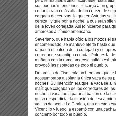
pero le resultaba difícil acercarse hasta ell
sus buenas intenciones. Encargó a un grup
cortar la rama más alta de un cerezo de su
cargada de cerezas, lo que en Asturias se ll
cerezal, y que por la noche la pusieran sile
de la joven cortejada. Así lo hicieron para qu
amorosos al tímido americano.
Severiano, que había oído a los mozos el tr
encomendado, se mantuvo alerta hasta que 
rama en el balcón de la cortejada y se apres
corredor de su antigua criada. Dolores la de 
mañana con la rama amorosa salió a exhibirl
provocó las risotadas de todo el pueblo.
Dolores la de Tiso tenía un hermano que le 
acostumbraba a soltar la única vaca de su p
noches. Su intención era que la vaca se alim
maíz que colgaban de los corredores de las
noche la vaca fue a parar al balcón de la c
quiso desperdiciar la ocasión del escarmien
vacías de aceite La Giralda, una en cada cu
Vicentillo y luego la espantó con una cacha
concierto por todo el pueblo.