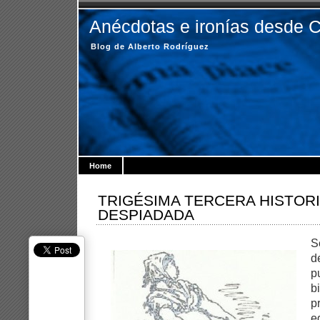
Anécdotas e ironías desde 
Blog de Alberto Rodríguez
Home
TRIGÉSIMA TERCERA HISTORI
DESPIADADA
S
d
p
b
p
e