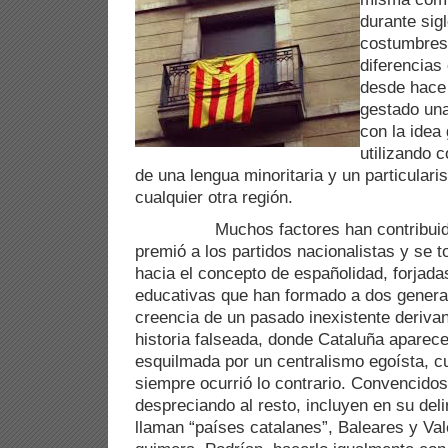
durante sig
costumbres 
diferencias 
desde hace 
gestado una
con la idea
utilizando 
de una lengua minoritaria y un particular
cualquier otra región.
Muchos factores han contribuido a e
premió a los partidos nacionalistas y se to
hacia el concepto de españolidad, forjadas
educativas que han formado a dos genera
creencia de un pasado inexistente deriva
historia falseada, donde Cataluña aparec
esquilmada por un centralismo egoísta, cu
siempre ocurrió lo contrario. Convencidos
despreciando al resto, incluyen en su deli
llaman “países catalanes”, Baleares y Va