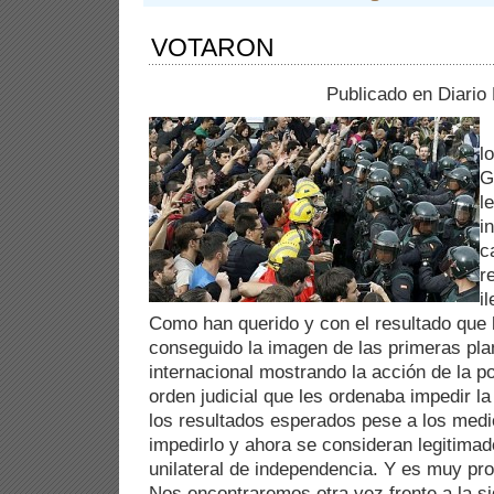
VOTARON
Publicado en Diario
l
G
l
i
c
r
i
Como han querido y con el resultado que
conseguido la imagen de las primeras pla
internacional mostrando la acción de la p
orden judicial que les ordenaba impedir l
los resultados esperados pese a los med
impedirlo y ahora se consideran legitima
unilateral de independencia. Y es muy pro
Nos encontraremos otra vez frente a la si