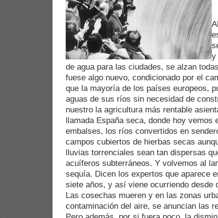
A
e
s
y
de agua para las ciudades, se alzan toda
fuese algo nuevo, condicionado por el cam
que la mayoría de los países europeos, 
aguas de sus ríos sin necesidad de const
nuestro la agricultura más rentable asien
llamada España seca, donde hoy vemos el
embalses, los ríos convertidos en sender
campos cubiertos de hierbas secas aunqu
lluvias torrenciales sean tan dispersas qu
acuíferos subterráneos. Y volvemos al lam
sequía. Dicen los expertos que aparece 
siete años, y así viene ocurriendo desde q
Las cosechas mueren y en las zonas urb
contaminación del aire, se anuncian las r
Pero además, por si fuera poco, la dismin