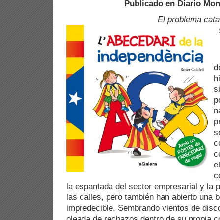
Publicado en Diario Mo
El problema cata
L
d
h
s
p
n
p
s
c
c
e
c
la espantada del sector empresarial y la 
las calles, pero también han abierto una b
impredecible. Sembrando vientos de disc
oleada de rechazos dentro de su propia c