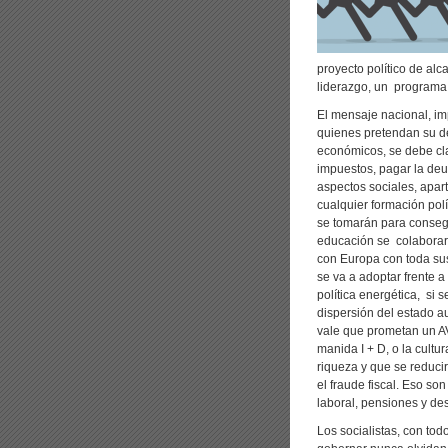
proyecto político de alc
liderazgo, un programa
El mensaje nacional, im
quienes pretendan su d
económicos, se debe clar
impuestos, pagar la deud
aspectos sociales, apart
cualquier formación polí
se tomarán para consegu
educación se colaborará 
con Europa con toda sus
se va a adoptar frente a
política energética, si 
dispersión del estado a
vale que prometan un AV
manida I + D, o la cult
riqueza y que se reduci
el fraude fiscal. Eso so
laboral, pensiones y de
Los socialistas, con tod