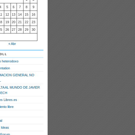
4
5
6
7
8
9
11
12
13
14
15
16
18
19
20
21
22
23
25
26
27
28
29
30
« Abr
oll
o heterodoxo
tation
MACION GENERAL NO
L
LTA AL MUNDO DE JAVIER
ECH
es Libres.es
nto libre
al
 Ideas
 Forum