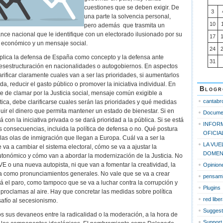
cuestiones que se deben exigir. De
3
una parte la solvencia personal,
10
pero además que trasmita un
ance nacional que le identifique con un electorado ilusionado por su
17
 económico y un mensaje social.
24
plica la defensa de España como concepto y la defensa ante
31
esestructuración en nacionalidades o autogobiernos. En aspectos
ificar claramente cuales van a ser las prioridades, si aumentarlos
a, reducir el gasto público o promover la iniciativa individual. En
Blogr
e de clamar por la Justicia social, mensaje común exigible a
cantabr
tica, debe clarificarse cuales serán las prioridades y qué medidas
ir el dinero que permita mantener un estado de bienestar. Si en
Documen
con la iniciativa privada o se dará prioridad a la pública. Si se está
INFOR
 consecuencias, incluida la política de defensa o no. Qué postura
OFICIA
 las olas de inmigración que llegan a Europa. Cuál va a ser la
LA VUE
se va a cambiar el sistema electoral, cómo se va a ajustar la
DOMEN
utonómico y cómo van a abordar la modernización de la Justicia. No
E o una nueva autopista, ni que van a fomentar la creatividad, la
Opinion
ura como pronunciamientos generales. No vale que se va a crear
pensamie
rá el paro, como tampoco que se va a luchar contra la corrupción y
Plugins
n proclamas al aire. Hay que concretar las medidas sobre política
red liber
safío al secesionismo.
Suggest
os sus devaneos entre la radicalidad o la moderación, a la hora de
Support