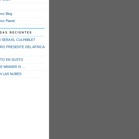
ss Blog
ss Planet
das recientes
 SERA EL CULPABLE?
RO PRESENTE DEL AFRICA
STO EN SUSTO
E WINNER IS …
EN LAS NUBES