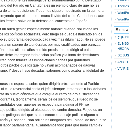
 los componentes ideológicos. El nombramiento como Delegado
ario del Partido en Cantabria es un ejemplo claro de que no les
Themes
ora de tomar decisiones. Podemos sigue empecinado en la quimera
WordPre
reyendo que el dinero es maná llovido del cielo. Ciudadanos, aún
WordPre
 los frentes, salvo en la defensa del concepto de España.
r un buen gestor, especialmente notable cuando soluciona los
Entra
los políticos socialistas. Pero luego se queda estancado en los
¿QUIEN
abo su programa ideológico, cada vez más difuminado. No se puede
EL NEG
es a un cuerpo de tecnócratas por muy cualificados que parezcan.
NEGRA
ión en los últimos años ha sido precisamente dirigir al país
que debe impregnar toda acción política y la toma de decisiones
DE SU
corregir con firmeza las imposiciones hechas por gobiernos
AND TH
er otros pactos que los que no vayan acompañados de dádivas
VIVIR 
ismo. Y desde hace décadas, sabemos como acaba la fidelidad de
líneas, se especula sobre quien dirigirá próximamente al Partido
al culto reverencial hacia el jefe, siempre temerosos a los debates
ar un nuevo cónclave que otorgue el cetro de oro al sucesor de
programas, teóricamente, serán los de siempre, que luego no se
 candidatos con quienes se especula para dirigir al PP se
e político dirigido al electorado de centro derecha. Feijoo es un
nes gallegas, del que se desconoce mensaje político alguno a
aría y Cospedal, son brillantes abogados del Estado, de las que se
o su labor parlamentaria. ¿Cambiamos todo para que nada cambie?.