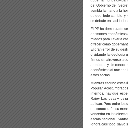
gobernar nunca olvidan
del Gobierno del Secret
tiembla la mano a la h
de que todo cambie y c
se debate en casi todos
El PP ha demostrado se
desmanes económicos de 
miedos para llevar a c
ofrecer como gobernant
El gran error de su gest
olvidando la ideología 
firmes sin atreverse a 
anteriores y sin conoc
económicas al nacional
estos socios.
Mientras escribo estas 
Popular. Acostumbrados 
internos, hay que esper
Rajoy. Las ideas y los 
aplican. Pero entre los
desconoce aún su mensaj
vencedor en las eleccio
escala nacional. Santam
ignora casi todo, salv