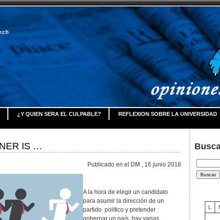
ech
¿Y QUIEN SERA EL CULPABLE?
REFLEXION SOBRE LA UNIVERSIDAD
NER IS …
Busca
B
Publicado en el DM , 16 junio 2018
u
s
c
A la hora de elegir un candidato
a
para asumir la dirección de un
r
L
partido político y pretender
:
gobernar un país, hay varias