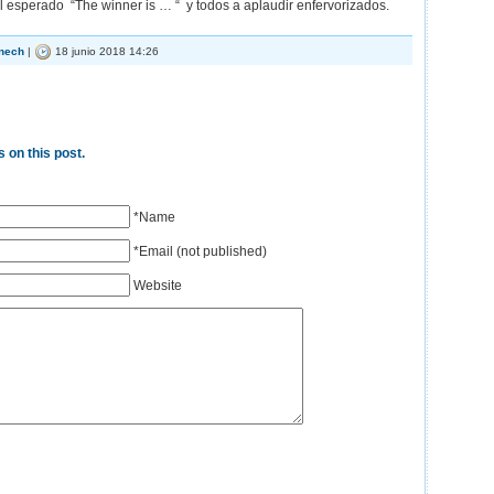
l esperado “The winner is … “ y todos a aplaudir enfervorizados.
nech
|
18 junio 2018 14:26
 on this post.
*Name
*Email (not published)
Website