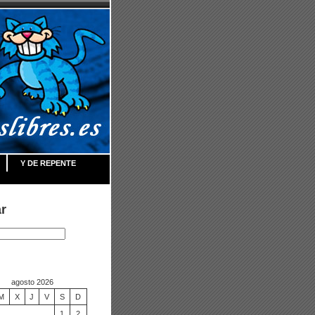
Y DE REPENTE
r
agosto 2026
M
X
J
V
S
D
1
2