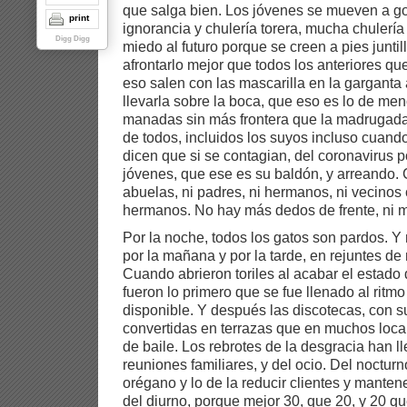
que salga bien. Los jóvenes se mueven a g
print
ignorancia y chulería torera, mucha chulería 
Digg Digg
miedo al futuro porque se creen a pies junt
afrontarlo mejor que todos los anteriores q
eso salen con las mascarilla en la garganta
llevarla sobre la boca, que eso es lo de men
manadas sin más frontera que la madrugada
de todos, incluidos los suyos incluso cuando
dicen que si se contagian, del coronavirus p
jóvenes, que ese es su baldón, y arreando. 
abuelas, ni padres, ni hermanos, ni vecinos
hermanos. No hay más dedos de frente, ni m
Por la noche, todos los gatos son pardos. Y
por la mañana y por la tarde, en rejuntes de
Cuando abrieron toriles al acabar el estado 
fueron lo primero que se fue llenado al ritmo
disponible. Y después las discotecas, con su
convertidas en terrazas que en muchos loca
de baile. Los rebrotes de la desgracia han 
reuniones familiares, y del ocio. Del noctur
orégano y lo de la reducir clientes y manten
del diurno, porque mejor 30, que 20, y 20 q