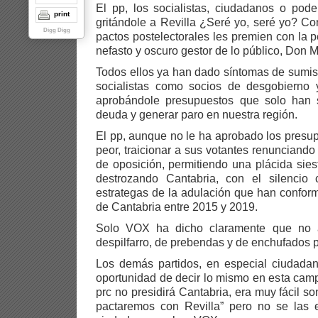
El pp, los socialistas, ciudadanos o pod
print
gritándole a Revilla ¿Seré yo, seré yo? C
Digg Digg
pactos postelectorales les premien con la p
nefasto y oscuro gestor de lo público, Don 
Todos ellos ya han dado síntomas de sumisió
socialistas como socios de desgobierno
aprobándole presupuestos que solo han 
deuda y generar paro en nuestra región.
El pp, aunque no le ha aprobado los presu
peor, traicionar a sus votantes renunciando 
de oposición, permitiendo una plácida sie
destrozando Cantabria, con el silencio
estrategas de la adulación que han confor
de Cantabria entre 2015 y 2019.
Solo VOX ha dicho claramente que no 
despilfarro, de prebendas y de enchufados p
Los demás partidos, en especial ciudadan
oportunidad de decir lo mismo en esta cam
prc no presidirá Cantabria, era muy fácil s
pactaremos con Revilla” pero no se las e