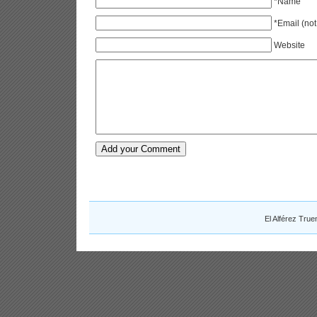
*Name
*Email (not
Website
El Alférez Tru