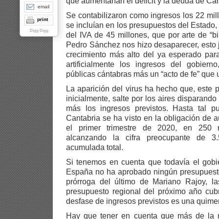
que aumentarían el déficit y la deuda de Can
email
Se contabilizaron como ingresos los 22 mil
print
se incluían en los presupuestos del Estado
Digg Digg
del IVA de 45 millones, que por arte de “bi
Pedro Sánchez nos hizo desaparecer, esto 
crecimiento más alto del ya esperado par
artificialmente los ingresos del gobiern
públicas cántabras más un “acto de fe” que 
La aparición del virus ha hecho que, este
inicialmente, salte por los aires disparand
más los ingresos previstos. Hasta tal p
Cantabria se ha visto en la obligación de 
el primer trimestre de 2020, en 250 
alcanzando la cifra preocupante de 3
acumulada total.
Si tenemos en cuenta que todavía el gobi
España no ha aprobado ningún presupuesto
prórroga del último de Mariano Rajoy, la
presupuesto regional del próximo año cubr
desfase de ingresos previstos es una quimer
Hay que tener en cuenta que más de la m