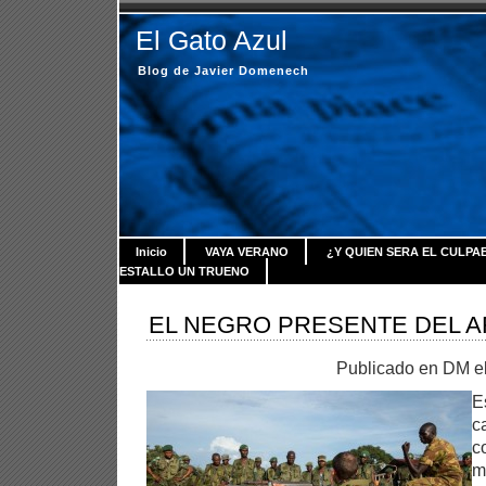
El Gato Azul
Blog de Javier Domenech
Inicio
VAYA VERANO
¿Y QUIEN SERA EL CULPA
ESTALLO UN TRUENO
EL NEGRO PRESENTE DEL A
Publicado en DM e
E
c
c
m