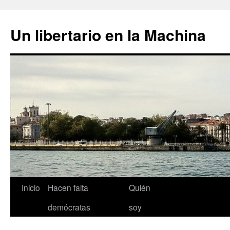
Un libertario en la Machina
Saltar
Inicio
Hacen falta
Quién
al
demócratas
soy
contenido