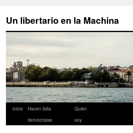
Un libertario en la Machina
Saltar
Inicio
Hacen falta
Quién
al
demócratas
soy
contenido