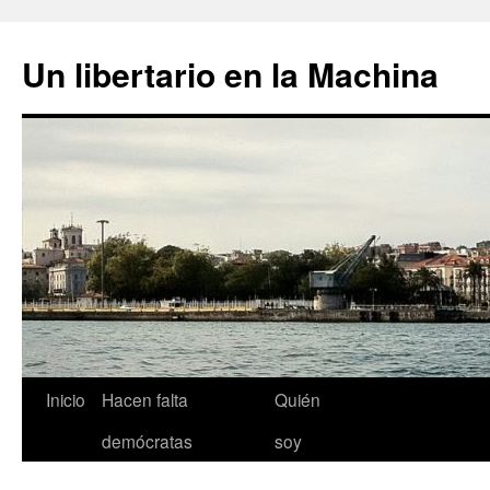
Un libertario en la Machina
Saltar
Inicio
Hacen falta
Quién
al
demócratas
soy
contenido