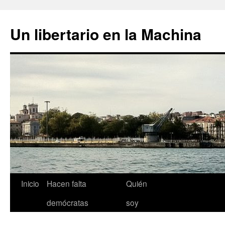
Un libertario en la Machina
Saltar
Inicio
Hacen falta
Quién
al
demócratas
soy
contenido