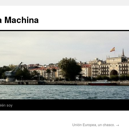
la Machina
ién soy
Unión Europea, un chasco.
→