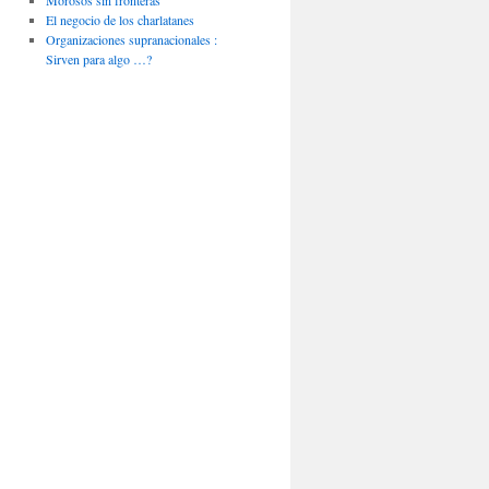
Morosos sin fronteras
El negocio de los charlatanes
Organizaciones supranacionales :
Sirven para algo …?