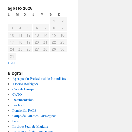
agosto 2026
L
M
X
J
V
S
D
1
2
3
4
5
6
7
8
9
10
11
12
13
14
15
16
17
18
19
20
21
22
23
24
25
26
27
28
29
30
31
« Jun
Blogroll
Agrupación Profesional de Periodistas
Alberto Rodriguez
Casa de Europa
CATO
Documentation
facebook
Fundación FAES
Grupo de Estudios Estratégicos
hacer
Instituto Juan de Mariana
Instituto Ludwing von Mises