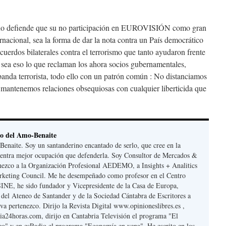
ierno defiende que su no participación en EUROVISIÓN como gran
ernacional, sea la forma de dar la nota contra un País democrático
uerdos bilaterales contra el terrorismo que tanto ayudaron frente
e sea eso lo que reclaman los ahora socios gubernamentales,
 banda terrorista, todo ello con un patrón común : No distanciamos
 mantenemos relaciones obsequiosas con cualquier liberticida que
so del Amo-Benaite
enaite. Soy un santanderino encantado de serlo, que cree en la
uentra mejor ocupación que defenderla. Soy Consultor de Mercados &
nezco a la Organización Profesional AEDEMO, a Insights + Analitics
rketing Council. Me he desempeñado como profesor en el Centro
INE, he sido fundador y Vicepresidente de la Casa de Europa,
el Ateneo de Santander y de la Sociedad Cántabra de Escritores a
va pertenezco. Dirijo la Revista Digital www.opinioneslibres.es ,
ria24horas.com, dirijo en Cantabria Televisión el programa "El
o" y en esRadio el programa "Economía en vena". He escrito en los