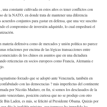
 , una constante cultivada en estos años es tener conflictos con
aso de la NATO, en donde trata de mantener una diferencia
s acuerdos conjuntos para gastar en defensa, que una vez suscrito
ndo el compromiso de inversión adquirido, lo cual empedrará el
anización.
en materia defensiva como de mercados y unión política no parece
unas relaciones por encima de las lógicas transacciones entre
comerciales de los chinos en asuntos que en una dictadura
ndo reticencias en socios europeos como Francia, Alemania e
jo.
pragmatismo forzado que se adoptó ante Venezuela, también en
confabulado con las democracias ? más imperfectas del continente
rnada por Nicolás Maduro, en fin, si somos los desclasados de la
to venezolano, posición curiosa que no se produjo con otro
 de Bin Laden, es más, se felicitó al Presidente Obama. Quizás por
o que dijo la inefable ministra, que tampoco ha impedido las