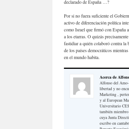
declarado de España …?
Por si no fuera suficiente el Gob
activo de diferenciación política int
como Israel que firmó con España ac
a los etarras. O quizás precisament
fastidiar a quién colaboró contra la
de los países democráticos mientras
en el mundo habita.
Acerca de Alfon
Alfonso del Amo-B
libertad y no enc
Marketing , perte
y al European Ma
Universitario CES
también miembro d
cuya Junta Directi
escribo en cantab
Reporte Económic