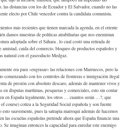
o, las distancias con los de Ecuador y El Salvador, cuando no las
ente electo por Chile vencedor contra la candidata comunista.
entos más recientes que tienen marcada la agenda, en el oriente
ién damos muestras de políticas atrabiliarias que nos enemistan
tura adoptada sobre el Sáhara , lo cual costó una retirada de
e amistad, caída del comercio, bloqueo de productos españoles y
gas natural con el gaseoducto Medgaz.
camente era para «engrasar» las relaciones con Marruecos, pero la
rio comenzando con los controles de fronteras e inmigración ilegal
nta de presión con absoluto descaro, además de mantener vivos y
s en disputas marítimas, pesqueras y comerciales, esto sin contar
en en España legalmente, los otros … cuantos serán …?, que
 of course) cotiza a la Seguridad Social española y son fuente
ho esto suavemente, pues la satrapia marroquí además de hacernos
 en las escuelas españolas pretende ahora que España financie una
ho. Se imaginan entonces la capacidad para enredar este enemigo