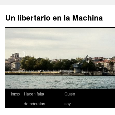
Un libertario en la Machina
Saltar
Inicio
Hacen falta
Quién
al
demócratas
soy
contenido