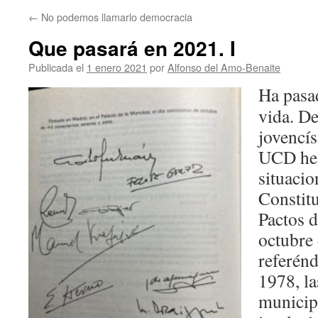
←
No podemos llamarlo democracia
Que pasará en 2021. I
Publicada el
1 enero 2021
por
Alfonso del Amo-Benaite
Ha pasa
vida. D
jovencí
UCD he 
situacio
Constitu
Pactos 
octubre 
referén
1978, la
municip