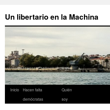
Un libertario en la Machina
Saltar
Inicio
Hacen falta
Quién
al
demócratas
soy
contenido